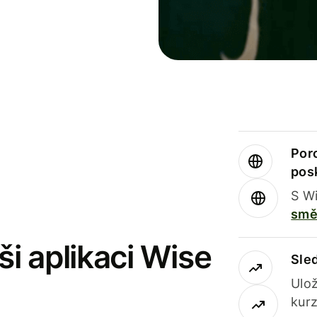
Por
pos
S Wi
smě
i aplikaci Wise
Sle
Ulož
kurz