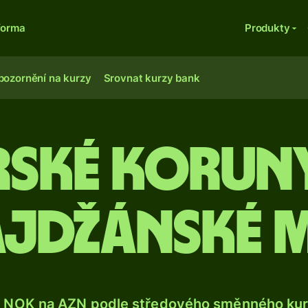
forma
Produkty
pozornění na kurzy
Srovnat kurzy bank
ské korun
ájdžánské 
 NOK na AZN podle středového směnného kurz