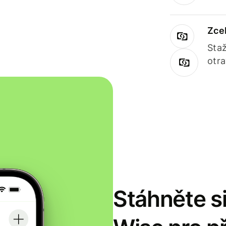
Zce
Staž
otr
Stáhněte si