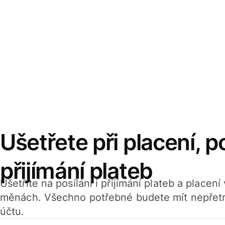
Ušetřete při placení, po
přijímání plateb
Ušetříte na posílání i přijímání plateb a placen
měnách. Všechno potřebné budete mít nepřetr
účtu.