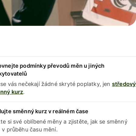
ovnejte podmínky převodů měn u jiných
kytovatelů
se vás nečekají žádné skryté poplatky, jen
středový
nný kurz
.
dujte směnný kurz v reálném čase
te si své oblíbené měny a zjistěte, jak se směnný
 v průběhu času mění.