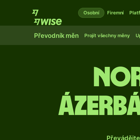
Osobní
Firemní
Plat
Převodník měn
Projít všechny měny
U
Nor
ázerb
Převádějte