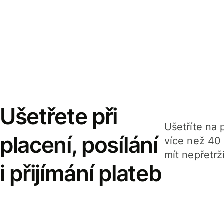
Ušetřete při
Ušetříte na p
placení, posílání
více než 40
mít nepřetrž
i přijímání plateb