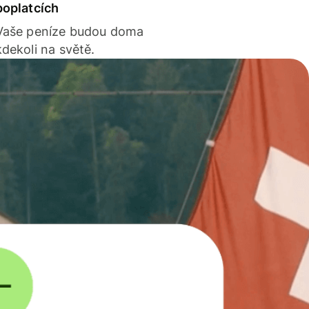
poplatcích
Vaše peníze budou doma
kdekoli na světě.