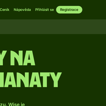
Ceník
Nápověda
Přihlásit se
Registrace
y na
manaty
u. Wise je