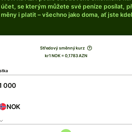
účet, se kterým můžete své peníze posílat, p
é měny i platit – všechno jako doma, ať jste kdek
Středový směnný kurz
kr1 NOK = 0,1783 AZN
stka
NOK