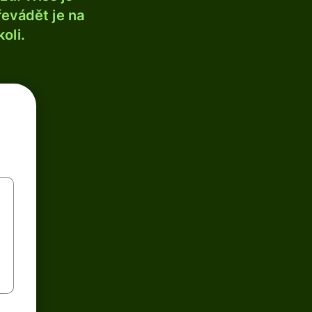
řevádět je na
oli.