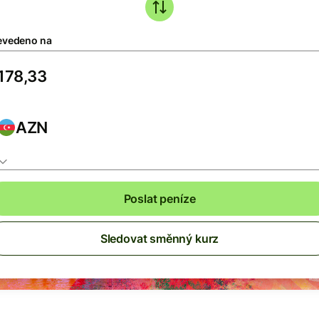
evedeno na
AZN
Poslat peníze
Sledovat směnný kurz