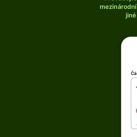
mezinárodní 
jin
Čá