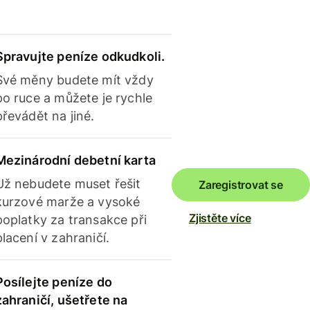
Spravujte peníze odkudkoli.
Své měny budete mít vždy
po ruce a můžete je rychle
převádět na jiné.
Mezinárodní debetní karta
Už nebudete muset řešit
Zaregistrovat se
kurzové marže a vysoké
Zjistěte více
poplatky za transakce při
placení v zahraničí.
Posílejte peníze do
zahraničí, ušetřete na