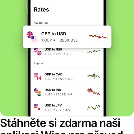
Stáhněte si zdarma naši