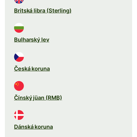
Britská libra (Sterling)
Bulharský lev
Česká koruna
Čínský jüan (RMB)
Dánská koruna