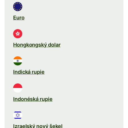
Euro
Hongkongský dolar
Indická rupie
Indonéská rupie
Izraelský nový šekel