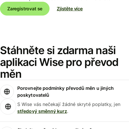
Zaregistrovat se
Zjistěte více
Stáhněte si zdarma naši
aplikaci Wise pro převod
měn
Porovnejte podmínky převodů měn u jiných
poskytovatelů
S Wise vás nečekají žádné skryté poplatky, jen
středový směnný kurz
.