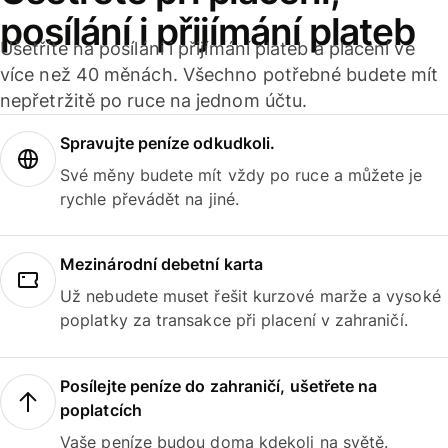
posílání i přijímání plateb
Ušetříte na posílání i přijímání plateb a placení ve
více než 40 měnách. Všechno potřebné budete mít
nepřetržitě po ruce na jednom účtu.
Spravujte peníze odkudkoli.
Své měny budete mít vždy po ruce a můžete je
rychle převádět na jiné.
Mezinárodní debetní karta
Už nebudete muset řešit kurzové marže a vysoké
poplatky za transakce při placení v zahraničí.
Posílejte peníze do zahraničí, ušetřete na
poplatcích
Vaše peníze budou doma kdekoli na světě.