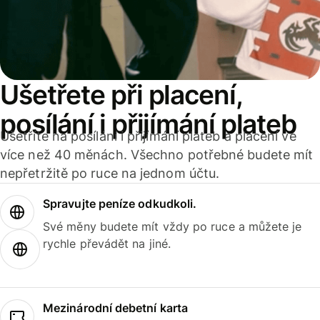
Ušetřete při placení,
posílání i přijímání plateb
Ušetříte na posílání i přijímání plateb a placení ve
více než 40 měnách. Všechno potřebné budete mít
nepřetržitě po ruce na jednom účtu.
Spravujte peníze odkudkoli.
Své měny budete mít vždy po ruce a můžete je
rychle převádět na jiné.
Mezinárodní debetní karta