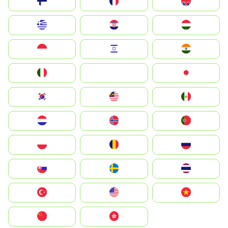
Suomi
France
United Kingdom
Greece
Hrvatska
Magyarország
Indonesia
Israel
India
Italia
JA
Japan
South Korea
Malay
Mexico
Nederland
Norge
Portugal
Polska
România
Россия
Slovensko
Ruoŧŧa
ไทย
Türkiye
United States
Vietnam
中国
中國香港特別行政區