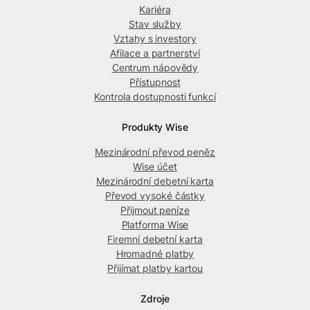
Kariéra
Stav služby
Vztahy s investory
Afilace a partnerství
Centrum nápovědy
Přístupnost
Kontrola dostupnosti funkcí
Produkty Wise
Mezinárodní převod peněz
Wise účet
Mezinárodní debetní karta
Převod vysoké částky
Přijmout peníze
Platforma Wise
Firemní debetní karta
Hromadné platby
Přijímat platby kartou
Zdroje