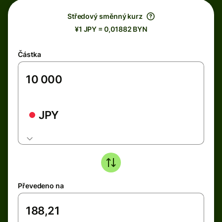
Středový směnný kurz
¥1 JPY = 0,01882 BYN
Částka
JPY
Převedeno na