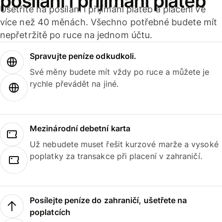
posílání i přijímání plateb
Ušetříte na posílání i přijímání plateb a placení ve
více než 40 měnách. Všechno potřebné budete mít
nepřetržitě po ruce na jednom účtu.
Spravujte peníze odkudkoli.
Své měny budete mít vždy po ruce a můžete je
rychle převádět na jiné.
Mezinárodní debetní karta
Už nebudete muset řešit kurzové marže a vysoké
poplatky za transakce při placení v zahraničí.
Posílejte peníze do zahraničí, ušetřete na
poplatcích