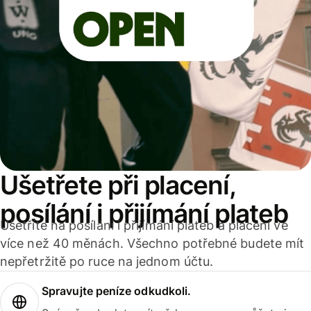
Ušetřete při placení,
posílání i přijímání plateb
Ušetříte na posílání i přijímání plateb a placení ve
více než 40 měnách. Všechno potřebné budete mít
nepřetržitě po ruce na jednom účtu.
Spravujte peníze odkudkoli.