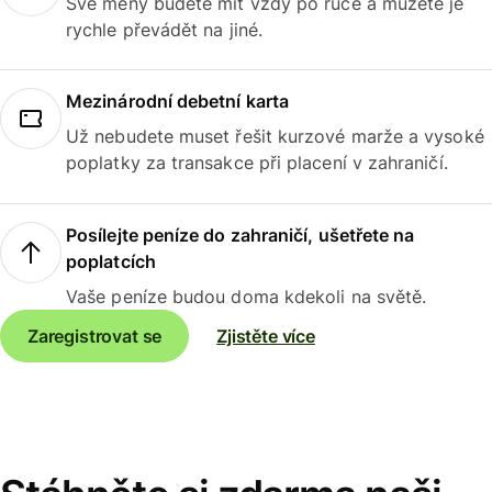
Své měny budete mít vždy po ruce a můžete je
rychle převádět na jiné.
Mezinárodní debetní karta
Už nebudete muset řešit kurzové marže a vysoké
poplatky za transakce při placení v zahraničí.
Posílejte peníze do zahraničí, ušetřete na
poplatcích
Vaše peníze budou doma kdekoli na světě.
Zaregistrovat se
Zjistěte více