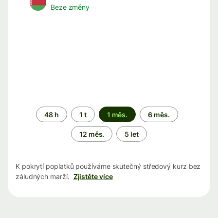
Beze změny
Časové
48 h
1 t
1 měs.
6 měs.
období
12 měs.
5 let
K pokrytí poplatků používáme skutečný středový kurz bez
záludných marží.
Zjistěte více