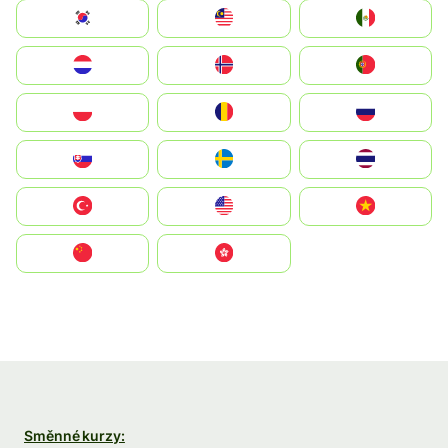
South Korea
Malay
Mexico
Nederland
Norge
Portugal
Polska
România
Россия
Slovensko
Ruoŧŧa
ไทย
Türkiye
United States
Vietnam
中国
中國香港特別行政區
Směnné kurzy: