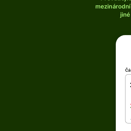
mezinárodní 
jin
Čá