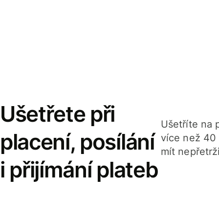
Ušetřete při
Ušetříte na p
placení, posílání
více než 40
mít nepřetrž
i přijímání plateb