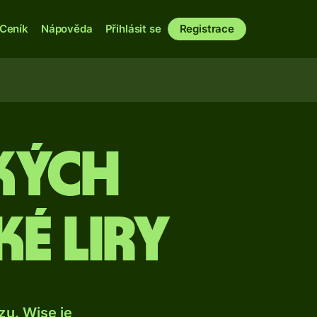
Ceník
Nápověda
Přihlásit se
Registrace
kých
é liry
u. Wise je