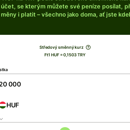
účet, se kterým můžete své peníze posílat, p
é měny i platit – všechno jako doma, ať jste kdek
Středový směnný kurz
Ft1 HUF = 0,1503 TRY
stka
HUF