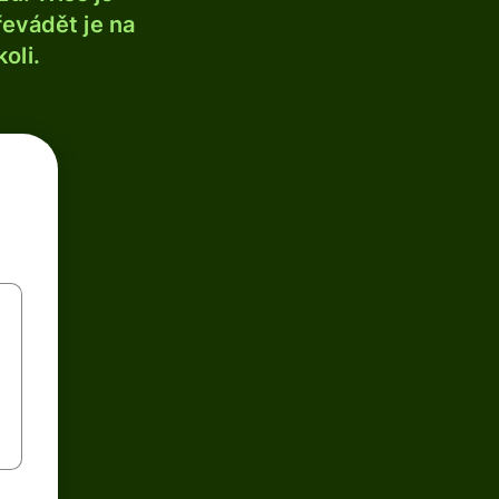
řevádět je na
oli.