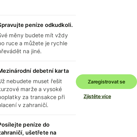
Spravujte peníze odkudkoli.
Své měny budete mít vždy
po ruce a můžete je rychle
převádět na jiné.
Mezinárodní debetní karta
Už nebudete muset řešit
Zaregistrovat se
kurzové marže a vysoké
Zjistěte více
poplatky za transakce při
placení v zahraničí.
Posílejte peníze do
zahraničí, ušetřete na