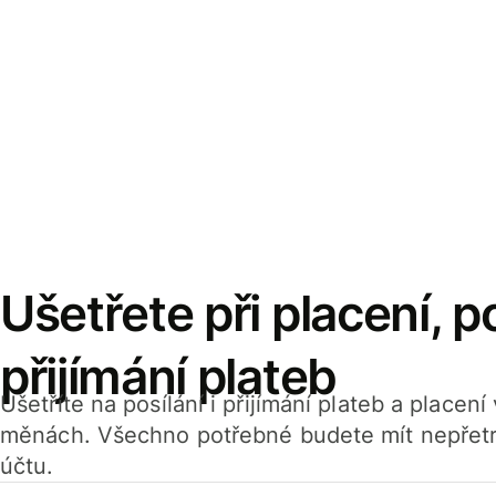
Ušetřete při placení, po
přijímání plateb
Ušetříte na posílání i přijímání plateb a placen
měnách. Všechno potřebné budete mít nepřetr
účtu.