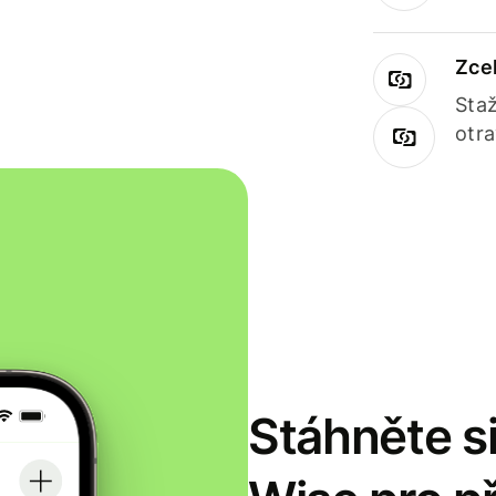
Zce
Staž
otr
Stáhněte si