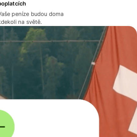
poplatcích
Vaše peníze budou doma
kdekoli na světě.