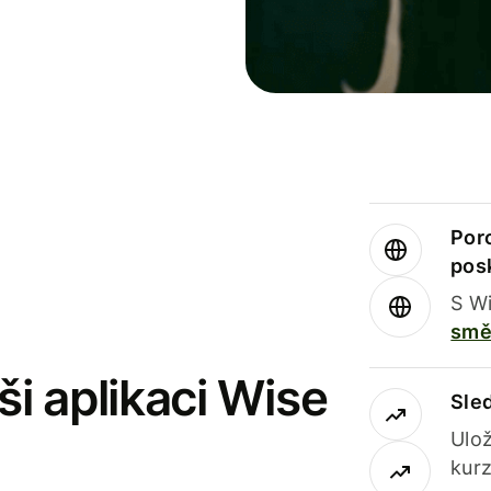
Por
pos
S Wi
smě
i aplikaci Wise
Sle
Ulož
kurz