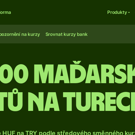
forma
Produkty
pozornění na kurzy
Srovnat kurzy bank
000 maďars
tů na tureck
e HUF na TRY podle středového směnného kurz