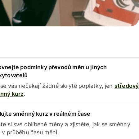
ovnejte podmínky převodů měn u jiných
kytovatelů
se vás nečekají žádné skryté poplatky, jen
středový
nný kurz
.
dujte směnný kurz v reálném čase
te si své oblíbené měny a zjistěte, jak se směnný
 v průběhu času mění.