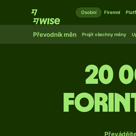
Osobní
Firemní
Plat
Převodník měn
Projít všechny měny
U
20 
forin
Převádějt