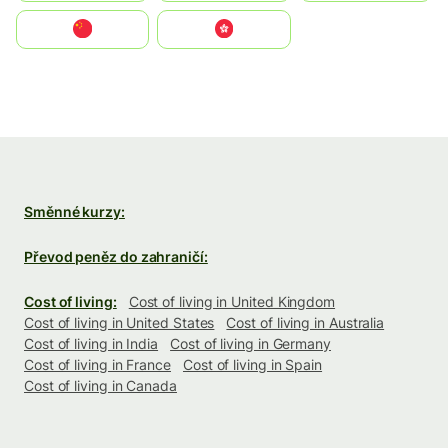
中国
中國香港特別行政區
Směnné kurzy:
Převod peněz do zahraničí:
Cost of living:
Cost of living in United Kingdom
Cost of living in United States
Cost of living in Australia
Cost of living in India
Cost of living in Germany
Cost of living in France
Cost of living in Spain
Cost of living in Canada