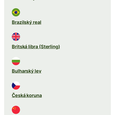
Brazilský real
Britská libra (Sterling)
Bulharský lev
Česká koruna