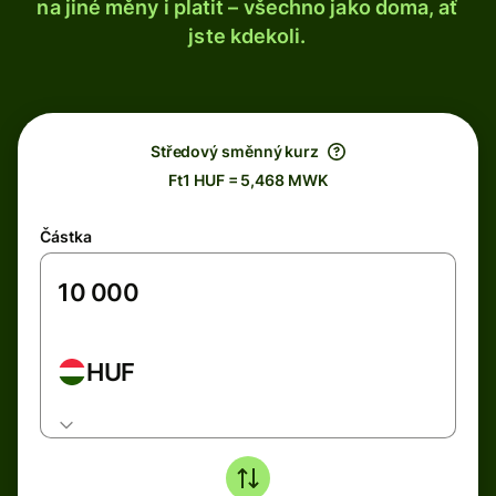
na jiné měny i platit – všechno jako doma, ať
jste kdekoli.
Středový směnný kurz
Ft1 HUF = 5,468 MWK
Částka
HUF