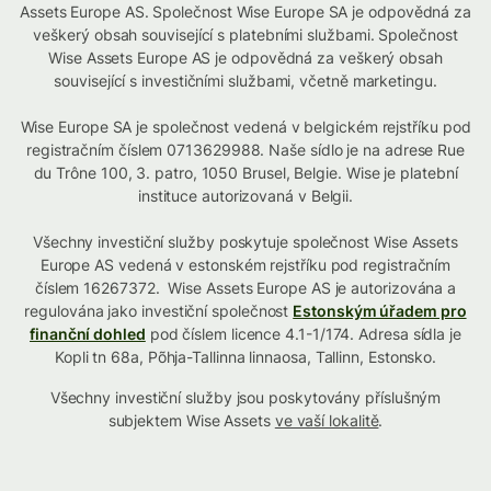
Assets Europe AS. Společnost Wise Europe SA je odpovědná za
veškerý obsah související s platebními službami. Společnost
Wise Assets Europe AS je odpovědná za veškerý obsah
související s investičními službami, včetně marketingu.
Wise Europe SA je společnost vedená v belgickém rejstříku pod
registračním číslem 0713629988. Naše sídlo je na adrese Rue
du Trône 100, 3. patro, 1050 Brusel, Belgie. Wise je platební
instituce autorizovaná v Belgii.
Všechny investiční služby poskytuje společnost Wise Assets
Europe AS vedená v estonském rejstříku pod registračním
číslem 16267372. Wise Assets Europe AS je autorizována a
regulována jako investiční společnost
Estonským úřadem pro
finanční dohled
pod číslem licence 4.1-1/174. Adresa sídla je
Kopli tn 68a, Põhja-Tallinna linnaosa, Tallinn, Estonsko.
Všechny investiční služby jsou poskytovány příslušným
subjektem Wise Assets
ve vaší lokalitě
.