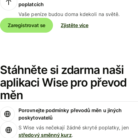
poplatcích
Vaše peníze budou doma kdekoli na světě.
Zaregistrovat se
Zjistěte více
Stáhněte si zdarma naši
aplikaci Wise pro převod
měn
Porovnejte podmínky převodů měn u jiných
poskytovatelů
S Wise vás nečekají žádné skryté poplatky, jen
středový směnný kurz
.