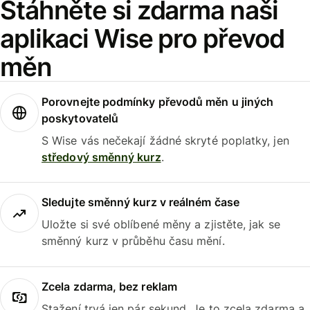
Stáhněte si zdarma naši
aplikaci Wise pro převod
měn
Porovnejte podmínky převodů měn u jiných
poskytovatelů
S Wise vás nečekají žádné skryté poplatky, jen
středový směnný kurz
.
Sledujte směnný kurz v reálném čase
Uložte si své oblíbené měny a zjistěte, jak se
směnný kurz v průběhu času mění.
Zcela zdarma, bez reklam
Stažení trvá jen pár sekund. Je to zcela zdarma a