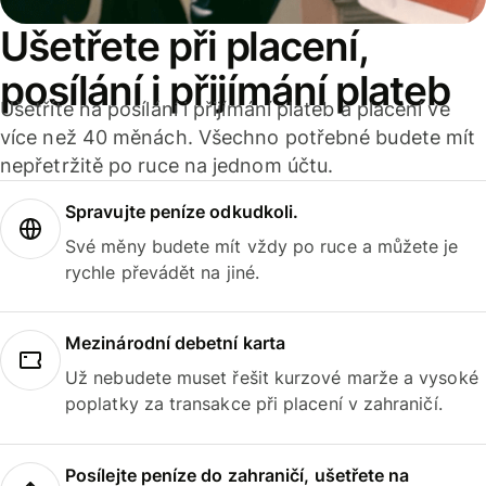
Ušetřete při placení,
posílání i přijímání plateb
Ušetříte na posílání i přijímání plateb a placení ve
více než 40 měnách. Všechno potřebné budete mít
nepřetržitě po ruce na jednom účtu.
Spravujte peníze odkudkoli.
Své měny budete mít vždy po ruce a můžete je
rychle převádět na jiné.
Mezinárodní debetní karta
Už nebudete muset řešit kurzové marže a vysoké
poplatky za transakce při placení v zahraničí.
Posílejte peníze do zahraničí, ušetřete na