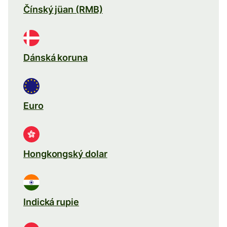
Čínský jüan (RMB)
Dánská koruna
Euro
Hongkongský dolar
Indická rupie