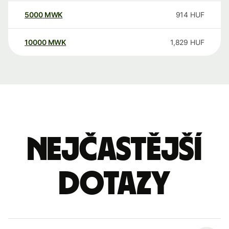
5000
MWK
914
HUF
10000
MWK
1,829
HUF
Nejčastější
dotazy