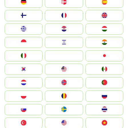
Deutschland
Denmark
España
Suomi
France
United Kingdom
Greece
Hrvatska
Magyarország
Indonesia
Israel
India
Italia
JA
Japan
South Korea
Malay
Mexico
Nederland
Norge
Portugal
Polska
România
Россия
Slovensko
Ruoŧŧa
ไทย
Türkiye
United States
Vietnam