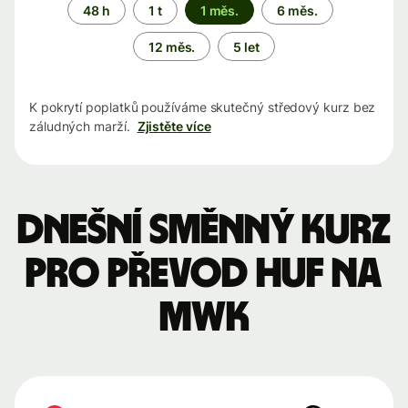
Časové
48 h
1 t
1 měs.
6 měs.
období
12 měs.
5 let
K pokrytí poplatků používáme skutečný středový kurz bez
záludných marží.
Zjistěte více
Dnešní směnný kurz
pro převod HUF na
MWK