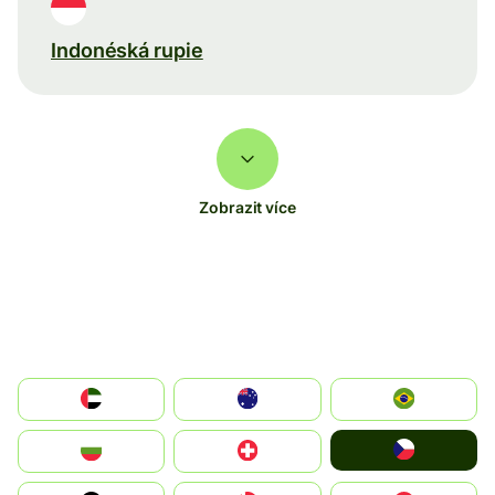
Indonéská rupie
Zobrazit více
الإمارات العربية المتحدة
Australia
Brazil
Czechia
България
Switzerland