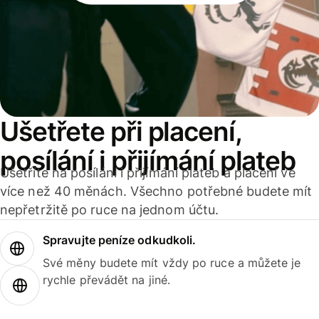
Ušetřete při placení,
posílání i přijímání plateb
Ušetříte na posílání i přijímání plateb a placení ve
více než 40 měnách. Všechno potřebné budete mít
nepřetržitě po ruce na jednom účtu.
Spravujte peníze odkudkoli.
Své měny budete mít vždy po ruce a můžete je
rychle převádět na jiné.