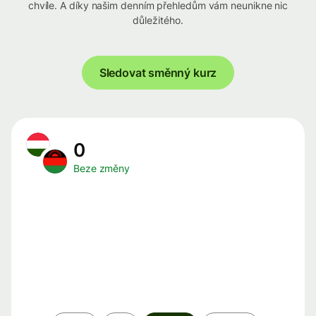
chvíle. A díky našim denním přehledům vám neunikne nic
důležitého.
Sledovat směnný kurz
0
Beze změny