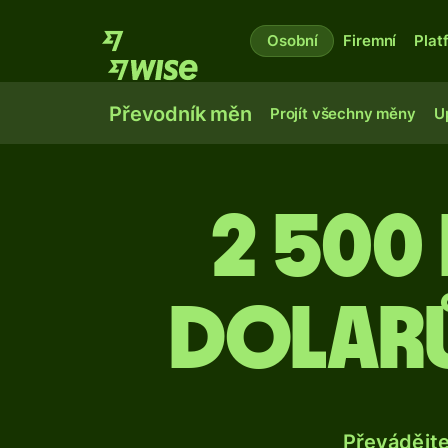
Osobní
Firemní
Plat
Převodník měn
Projít všechny měny
U
2 50
dolarů
Převádějt