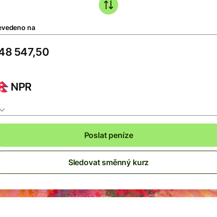
evedeno na
NPR
Poslat peníze
Sledovat směnný kurz