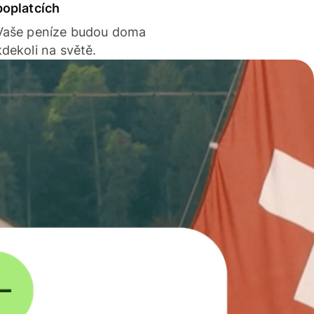
poplatcích
Vaše peníze budou doma
kdekoli na světě.