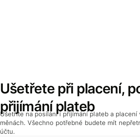
Ušetřete při placení, po
přijímání plateb
Ušetříte na posílání i přijímání plateb a placen
měnách. Všechno potřebné budete mít nepřetr
účtu.