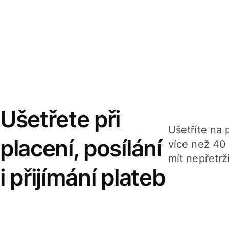
Ušetřete při
Ušetříte na p
placení, posílání
více než 40
mít nepřetrž
i přijímání plateb