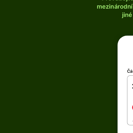
mezinárodní 
jin
Čá