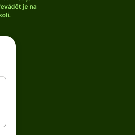
řevádět je na
oli.