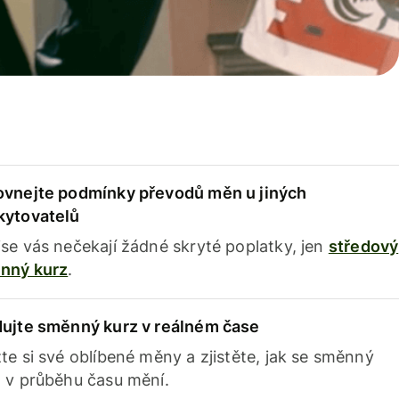
ovnejte podmínky převodů měn u jiných
kytovatelů
se vás nečekají žádné skryté poplatky, jen
středový
nný kurz
.
dujte směnný kurz v reálném čase
te si své oblíbené měny a zjistěte, jak se směnný
 v průběhu času mění.