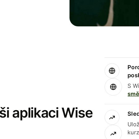
Por
pos
S Wi
smě
i aplikaci Wise
Sle
Ulož
kurz