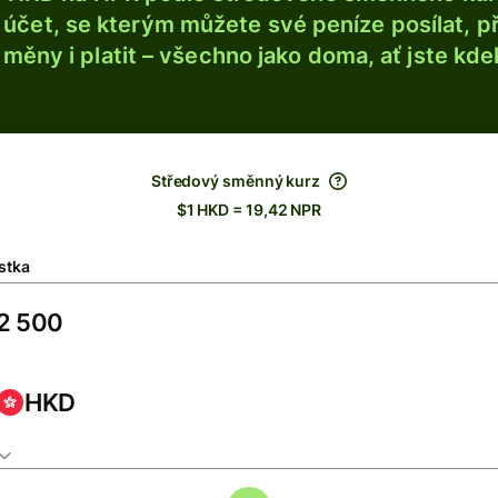
účet, se kterým můžete své peníze posílat, p
é měny i platit – všechno jako doma, ať jste kdek
Středový směnný kurz
$1 HKD = 19,42 NPR
stka
HKD