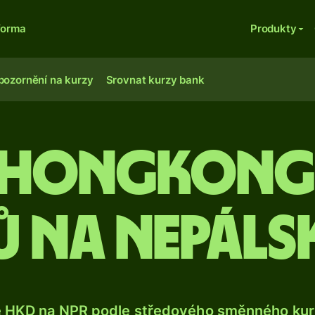
forma
Produkty
pozornění na kurzy
Srovnat kurzy bank
0 hongkong
 na nepálsk
e HKD na NPR podle středového směnného kurz