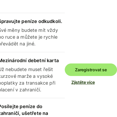
Spravujte peníze odkudkoli.
Své měny budete mít vždy
po ruce a můžete je rychle
převádět na jiné.
Mezinárodní debetní karta
Už nebudete muset řešit
Zaregistrovat se
kurzové marže a vysoké
Zjistěte více
poplatky za transakce při
placení v zahraničí.
Posílejte peníze do
zahraničí, ušetřete na