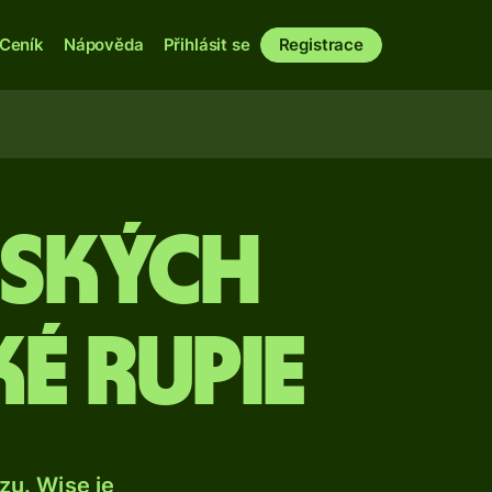
Ceník
Nápověda
Přihlásit se
Registrace
ských
é rupie
u. Wise je