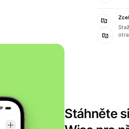
Zce
Staž
otr
Stáhněte si