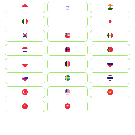
Indonesia
Israel
India
Italia
JA
Japan
South Korea
Malay
Mexico
Nederland
Norge
Portugal
Polska
România
Россия
Slovensko
Ruoŧŧa
ไทย
Türkiye
United States
Vietnam
中国
中國香港特別行政區