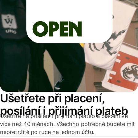
Ušetřete při placení,
posílání i přijímání plateb
Ušetříte na posílání i přijímání plateb a placení ve
více než 40 měnách. Všechno potřebné budete mít
nepřetržitě po ruce na jednom účtu.