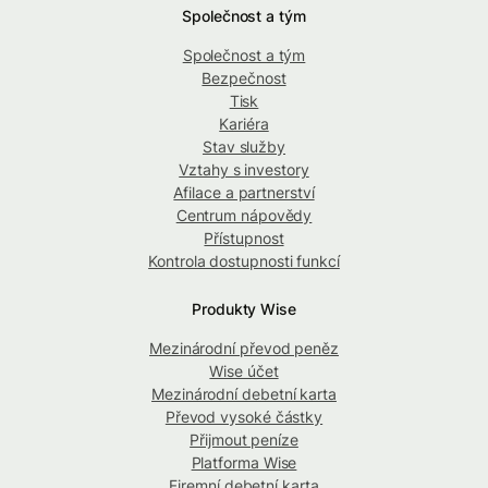
Společnost a tým
Společnost a tým
Bezpečnost
Tisk
Kariéra
Stav služby
Vztahy s investory
Afilace a partnerství
Centrum nápovědy
Přístupnost
Kontrola dostupnosti funkcí
Produkty Wise
Mezinárodní převod peněz
Wise účet
Mezinárodní debetní karta
Převod vysoké částky
Přijmout peníze
Platforma Wise
Firemní debetní karta