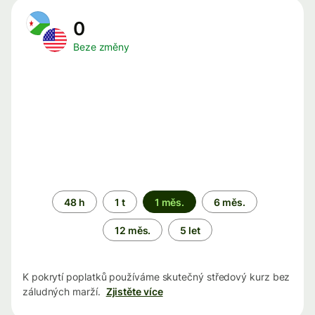
0
Beze změny
Časové
48 h
1 t
1 měs.
6 měs.
období
12 měs.
5 let
K pokrytí poplatků používáme skutečný středový kurz bez
záludných marží.
Zjistěte více