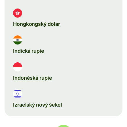
Hongkongský dolar
Indická rupie
Indonéská rupie
Izraelský nový šekel