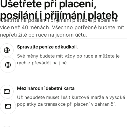
Ušetřete při placení,
posílání i přijímání plateb
Ušetříte na posílání i přijímání plateb a placení ve
více než 40 měnách. Všechno potřebné budete mít
nepřetržitě po ruce na jednom účtu.
Spravujte peníze odkudkoli.
Své měny budete mít vždy po ruce a můžete je
rychle převádět na jiné.
Mezinárodní debetní karta
Už nebudete muset řešit kurzové marže a vysoké
poplatky za transakce při placení v zahraničí.