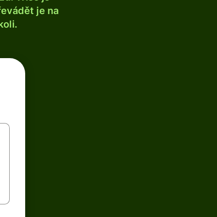
řevádět je na
oli.