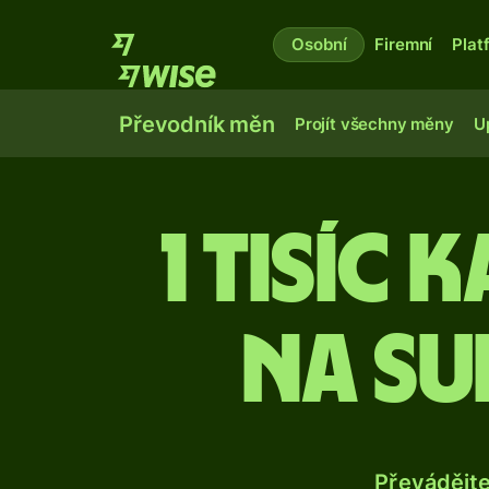
Osobní
Firemní
Plat
Převodník měn
Projít všechny měny
U
1 tisíc
na su
Převádějt