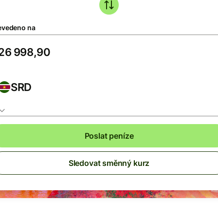
evedeno na
SRD
Poslat peníze
Sledovat směnný kurz