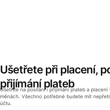
Ušetřete při placení, po
přijímání plateb
Ušetříte na posílání i přijímání plateb a placen
měnách. Všechno potřebné budete mít nepřetr
účtu.