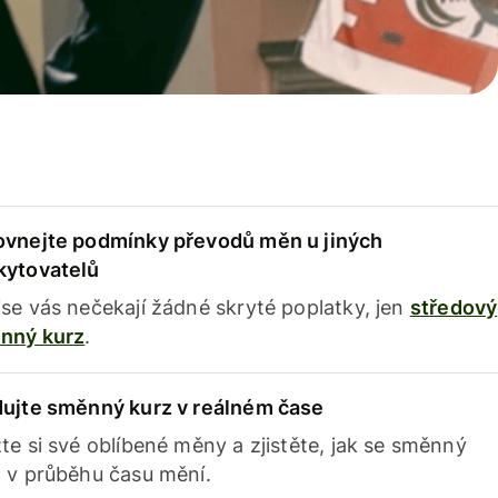
ovnejte podmínky převodů měn u jiných
kytovatelů
se vás nečekají žádné skryté poplatky, jen
středový
nný kurz
.
dujte směnný kurz v reálném čase
te si své oblíbené měny a zjistěte, jak se směnný
 v průběhu času mění.