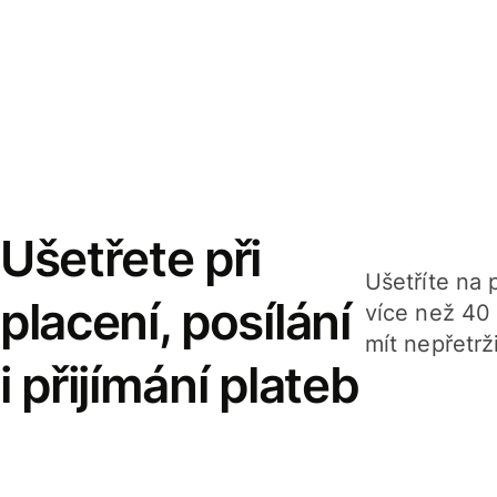
Ušetřete při
Ušetříte na p
placení, posílání
více než 40
mít nepřetrž
i přijímání plateb