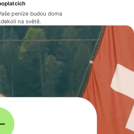
poplatcích
Vaše peníze budou doma
kdekoli na světě.