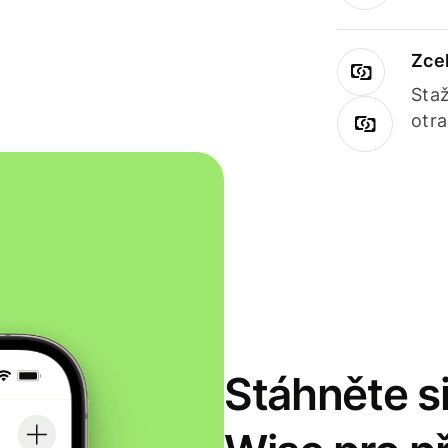
Zce
Staž
otr
Stáhněte si