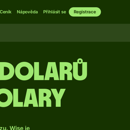
Ceník
Nápověda
Přihlásit se
Registrace
h dolarů
dolary
u. Wise je