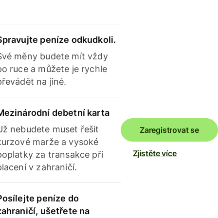
Spravujte peníze odkudkoli.
Své měny budete mít vždy
po ruce a můžete je rychle
převádět na jiné.
Mezinárodní debetní karta
Už nebudete muset řešit
Zaregistrovat se
kurzové marže a vysoké
Zjistěte více
poplatky za transakce při
placení v zahraničí.
Posílejte peníze do
zahraničí, ušetřete na