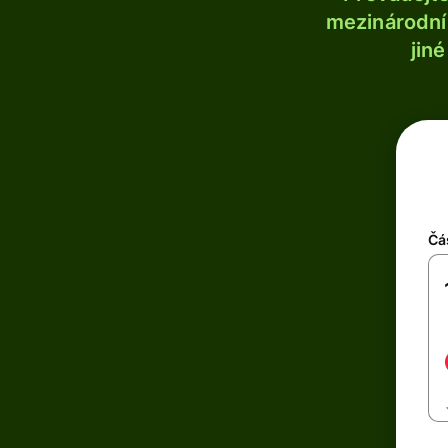
mezinárodní 
jin
Čá