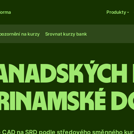
forma
Produkty
pozornění na kurzy
Srovnat kurzy bank
 kanadskýc
rinamské 
e CAD na SRD podle středového směnného kurz