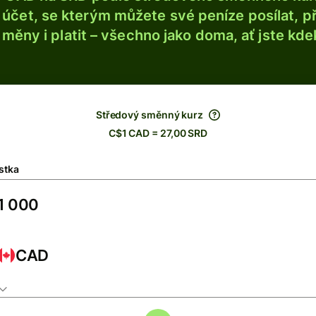
účet, se kterým můžete své peníze posílat, p
é měny i platit – všechno jako doma, ať jste kdek
Středový směnný kurz
C$1 CAD = 27,00 SRD
stka
CAD