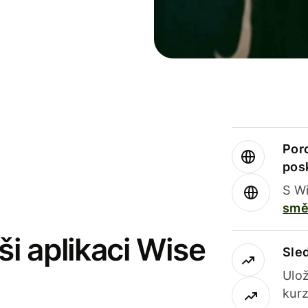
Por
pos
S Wi
smě
i aplikaci Wise
Sle
Ulož
kurz