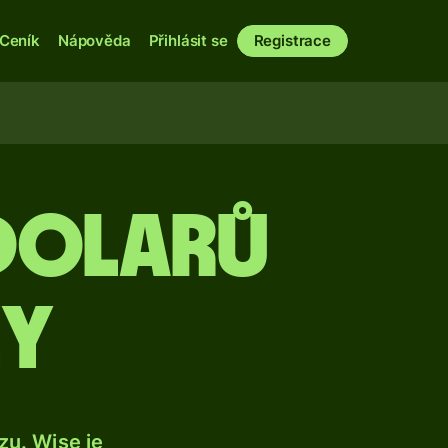
Ceník
Nápověda
Přihlásit se
Registrace
dolarů
ky
u. Wise je