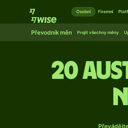
Osobní
Firemní
Plat
Převodník měn
Projít všechny měny
U
20 au
n
Převádějt