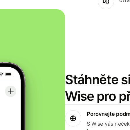
otr
Stáhněte si
Wise pro p
Porovnejte podm
S Wise vás neček