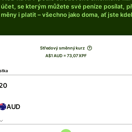
účet, se kterým můžete své peníze posílat, p
é měny i platit – všechno jako doma, ať jste kdek
Středový směnný kurz
A$1 AUD = 73,07 XPF
stka
AUD