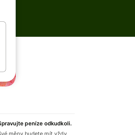
Spravujte peníze odkudkoli.
Své měny budete mít vždy