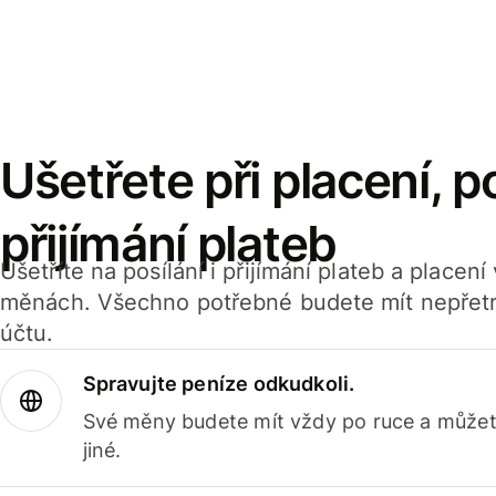
Ušetřete při placení, po
přijímání plateb
Ušetříte na posílání i přijímání plateb a placen
měnách. Všechno potřebné budete mít nepřetr
účtu.
Spravujte peníze odkudkoli.
Své měny budete mít vždy po ruce a můžete
jiné.