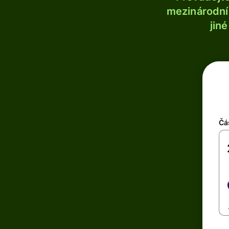
mezinárodní 
jin
Čá