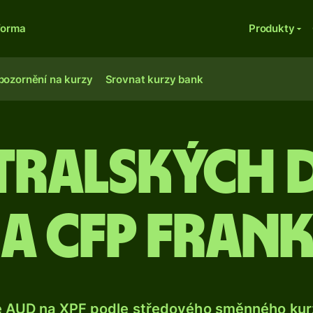
forma
Produkty
pozornění na kurzy
Srovnat kurzy bank
stralských 
a CFP fran
e AUD na XPF podle středového směnného kurz