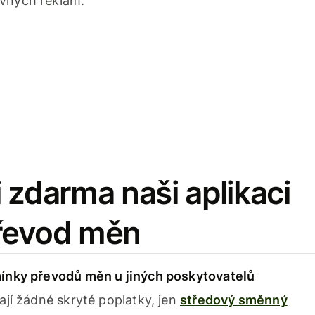
avných reklam.
 zdarma naši aplikaci
řevod měn
ínky převodů měn u jiných poskytovatelů
ají žádné skryté poplatky, jen
středový směnný