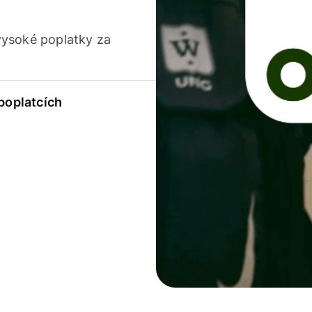
vysoké poplatky za
 poplatcích