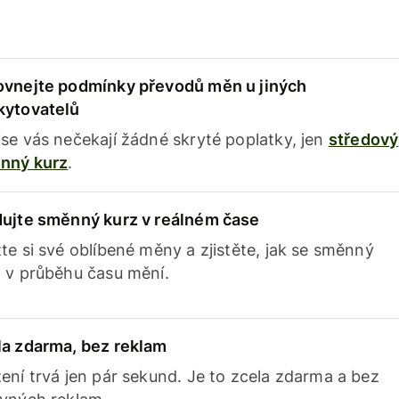
ovnejte podmínky převodů měn u jiných
kytovatelů
se vás nečekají žádné skryté poplatky, jen
středový
nný kurz
.
dujte směnný kurz v reálném čase
te si své oblíbené měny a zjistěte, jak se směnný
 v průběhu času mění.
la zdarma, bez reklam
ení trvá jen pár sekund. Je to zcela zdarma a bez