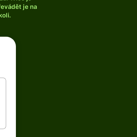
řevádět je na
oli.