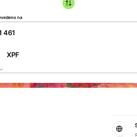
evedeno na
XPF