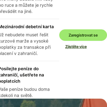
po ruce a můžete je rychle
převádět na jiné.
Mezinárodní debetní karta
Už nebudete muset řešit
Zaregistrovat se
kurzové marže a vysoké
Zjistěte více
poplatky za transakce při
placení v zahraničí.
Posílejte peníze do
zahraničí, ušetřete na
poplatcích
Vaše peníze budou doma
kdekoli na světě.