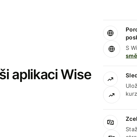
Por
pos
S Wi
smě
i aplikaci Wise
Sle
Ulož
kurz
Zce
Staž