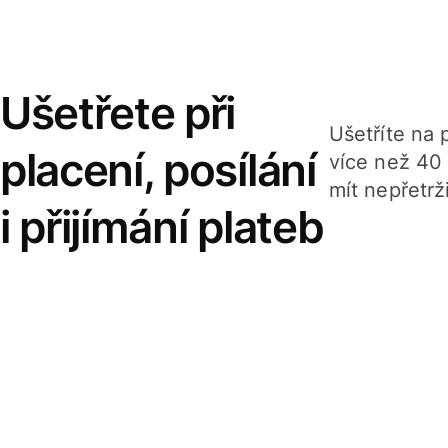
Ušetřete při
Ušetříte na p
placení, posílání
více než 40
mít nepřetrž
i přijímání plateb