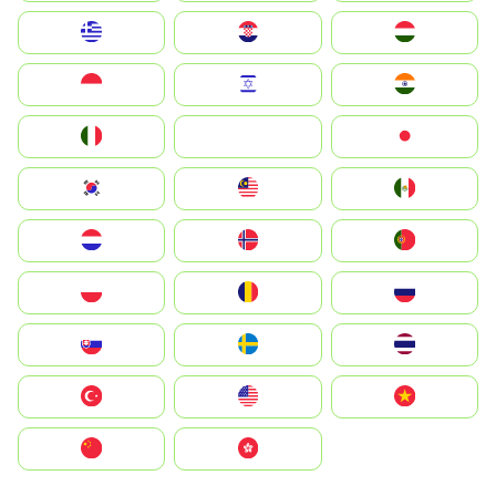
Greece
Hrvatska
Magyarország
Indonesia
Israel
India
Italia
JA
Japan
South Korea
Malay
Mexico
Nederland
Norge
Portugal
Polska
România
Россия
Slovensko
Ruoŧŧa
ไทย
Türkiye
United States
Vietnam
中国
中國香港特別行政區