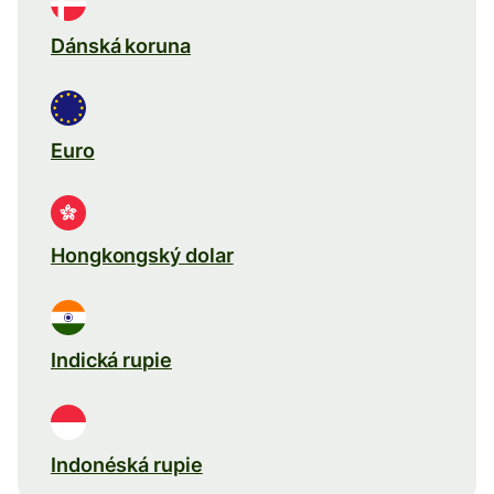
Dánská koruna
Euro
Hongkongský dolar
Indická rupie
Indonéská rupie