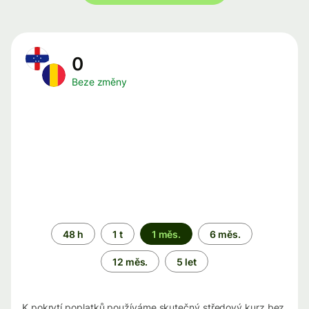
0
Beze změny
Časové
48 h
1 t
1 měs.
6 měs.
období
12 měs.
5 let
K pokrytí poplatků používáme skutečný středový kurz bez