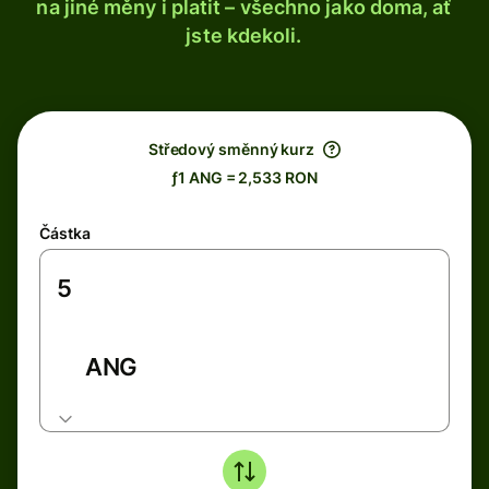
na jiné měny i platit – všechno jako doma, ať
jste kdekoli.
Středový směnný kurz
ƒ1 ANG = 2,533 RON
Částka
ANG