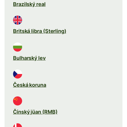
Brazilský real
Britská libra (Sterling)
Bulharský lev
Česká koruna
Čínský jüan (RMB)