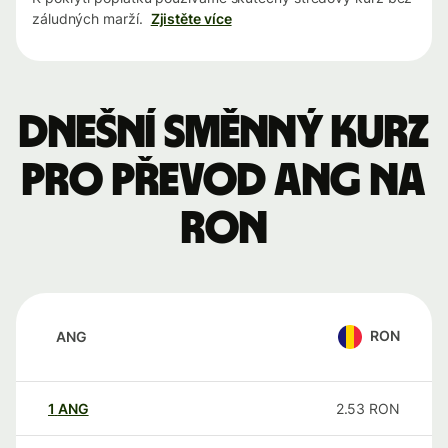
záludných marží.
Zjistěte více
Dnešní směnný kurz
pro převod ANG na
RON
RON
ANG
1
ANG
2.53
RON