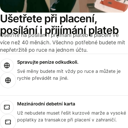
Ušetřete při placení,
posílání i přijímání plateb
Ušetříte na posílání i přijímání plateb a placení ve
více než 40 měnách. Všechno potřebné budete mít
nepřetržitě po ruce na jednom účtu.
Spravujte peníze odkudkoli.
Své měny budete mít vždy po ruce a můžete je
rychle převádět na jiné.
Mezinárodní debetní karta
Už nebudete muset řešit kurzové marže a vysoké
poplatky za transakce při placení v zahraničí.