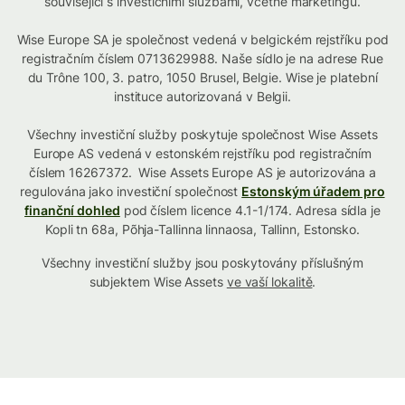
související s investičními službami, včetně marketingu.
Wise Europe SA je společnost vedená v belgickém rejstříku pod
registračním číslem 0713629988. Naše sídlo je na adrese Rue
du Trône 100, 3. patro, 1050 Brusel, Belgie. Wise je platební
instituce autorizovaná v Belgii.
Všechny investiční služby poskytuje společnost Wise Assets
Europe AS vedená v estonském rejstříku pod registračním
číslem 16267372. Wise Assets Europe AS je autorizována a
regulována jako investiční společnost
Estonským úřadem pro
finanční dohled
pod číslem licence 4.1-1/174. Adresa sídla je
Kopli tn 68a, Põhja-Tallinna linnaosa, Tallinn, Estonsko.
Všechny investiční služby jsou poskytovány příslušným
subjektem Wise Assets
ve vaší lokalitě
.