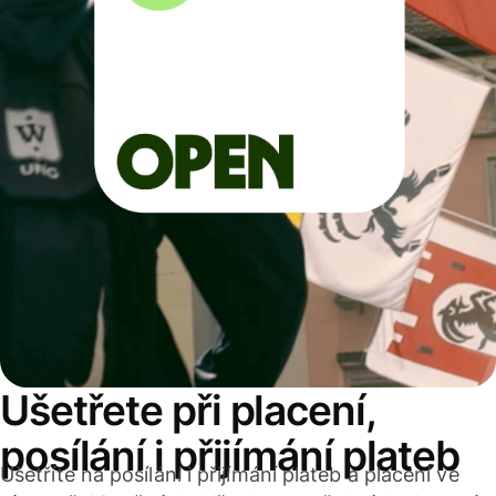
Ušetřete při placení,
posílání i přijímání plateb
Ušetříte na posílání i přijímání plateb a placení ve