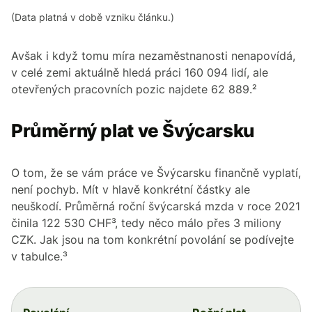
(Data platná v době vzniku článku.)
Avšak i když tomu míra nezaměstnanosti nenapovídá,
v celé zemi aktuálně hledá práci 160 094 lidí, ale
otevřených pracovních pozic najdete 62 889.²
Průměrný plat ve Švýcarsku
O tom, že se vám práce ve Švýcarsku finančně vyplatí,
není pochyb. Mít v hlavě konkrétní částky ale
neuškodí. Průměrná roční švýcarská mzda v roce 2021
činila 122 530 CHF³, tedy něco málo přes 3 miliony
CZK. Jak jsou na tom konkrétní povolání se podívejte
v tabulce.³