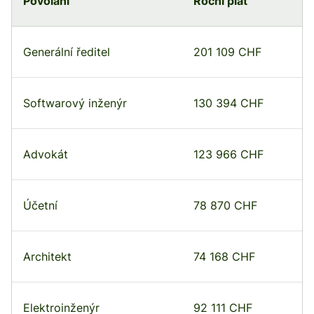
Povolání
Roční plat
Generální ředitel
201 109 CHF
Softwarový inženýr
130 394 CHF
Advokát
123 966 CHF
Účetní
78 870 CHF
Architekt
74 168 CHF
Elektroinženýr
92 111 CHF