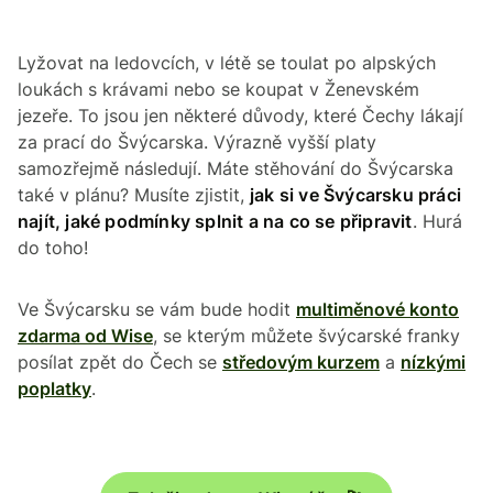
Lyžovat na ledovcích, v létě se toulat po alpských
loukách s krávami nebo se koupat v Ženevském
jezeře. To jsou jen některé důvody, které Čechy lákají
za prací do Švýcarska. Výrazně vyšší platy
samozřejmě následují. Máte stěhování do Švýcarska
také v plánu? Musíte zjistit,
jak si ve Švýcarsku práci
najít, jaké podmínky splnit a na co se připravit
. Hurá
do toho!
Ve Švýcarsku se vám bude hodit
multiměnové konto
zdarma od Wise
, se kterým můžete švýcarské franky
posílat zpět do Čech se
středovým kurzem
a
nízkými
poplatky
.