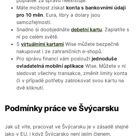
poplatek za správu neexistuje.
Máte možnost získat
konta s bankovními údaji
pro 10 měn
. Eura, libry a dolary jsou
samozřejmostí.
Snadno si doobjednáte
debetní kartu
. Zaplatíte s
ní po celém světě.
S
virtuálními kartami
Wise můžete bezpečně
nakupovat i ze zahraničních e-shopů.
Pro správu financí vám poslouží
jednoduše
ovladatelná mobilní aplikace
Wise. Můžete v ní
sledovat všechny transakce, změnit limity konta
či v případě potřeby zablokovat svou kartu na
dvě kliknutí.
Podmínky práce ve Švýcarsku
Jak už víte, pracovat ve Švýcarsku je v zásadě stejné
jako v EU, i když Švýcarsko není jejím členem.