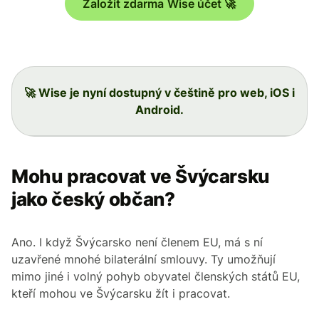
Založit zdarma Wise účet 🚀
🚀 Wise je nyní dostupný v češtině pro web, iOS i
Android.
Mohu pracovat ve Švýcarsku
jako český občan?
Ano. I když Švýcarsko není členem EU, má s ní
uzavřené mnohé bilaterální smlouvy. Ty umožňují
mimo jiné i volný pohyb obyvatel členských států EU,
kteří mohou ve Švýcarsku žít i pracovat.