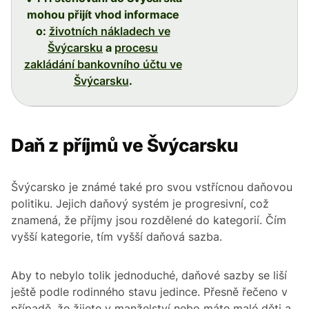
mohou přijít vhod informace
o:
životních nákladech ve
Švýcarsku
a
procesu
zakládání bankovního účtu ve
Švýcarsku
.
Daň z příjmů ve Švýcarsku
Švýcarsko je známé také pro svou vstřícnou daňovou
politiku. Jejich daňový systém je progresivní, což
znamená, že příjmy jsou rozdělené do kategorií. Čím
vyšší kategorie, tím vyšší daňová sazba.
Aby to nebylo tolik jednoduché, daňové sazby se liší
ještě podle rodinného stavu jedince. Přesně řečeno v
případě, že žijete v manželství nebo máte malé děti a