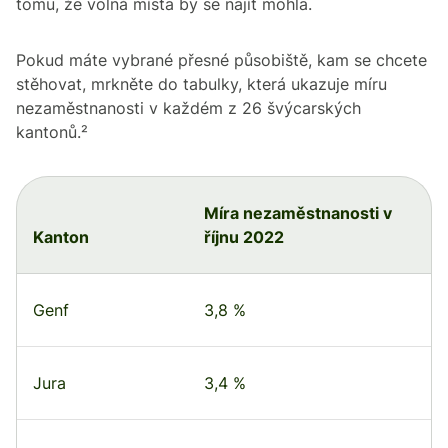
tomu, že volná místa by se najít mohla.
Pokud máte vybrané přesné působiště, kam se chcete
stěhovat, mrkněte do tabulky, která ukazuje míru
nezaměstnanosti v každém z 26 švýcarských
kantonů.²
Míra nezaměstnanosti v
Kanton
říjnu 2022
Genf
3,8 %
Jura
3,4 %