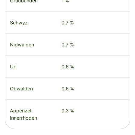
Graubünden
1 %
Schwyz
0,7 %
Nidwalden
0,7 %
Uri
0,6 %
Obwalden
0,6 %
Appenzell
0,3 %
Innerrhoden