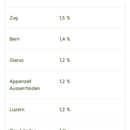
Zug
1,5 %
Bern
1,4 %
Glarus
1,2 %
Appenzell
1,2 %
Ausserrhoden
Luzern
1,2 %