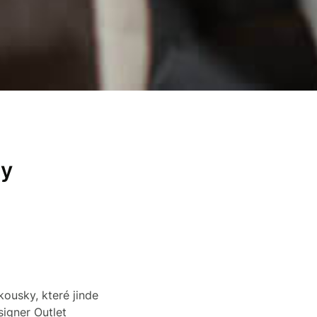
dy
kousky, které jinde
igner Outlet