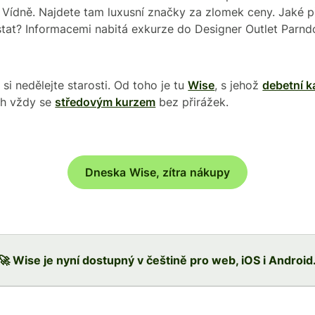
Vídně. Najdete tam luxusní značky za zlomek ceny. Jaké p
tat? Informacemi nabitá exkurze do Designer Outlet Parndo
si nedělejte starosti. Od toho je tu
Wise
, s jehož
debetní k
ch vždy se
středovým kurzem
bez přirážek.
Dneska Wise, zítra nákupy
🚀 Wise je nyní dostupný v češtině pro web, iOS i Android