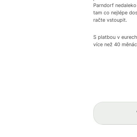
Parndorf nedaleko 
tam co nejlépe dos
račte vstoupit.
S platbou v eurech 
více než 40 měná