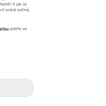
řesně? A jak se
rf právě začíná,
artou
platíte ve
.