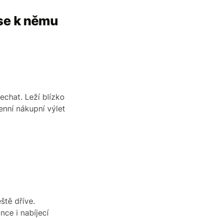
 se k němu
echat. Leží blízko
enní nákupní výlet
ště dříve.
ce i nabíjecí