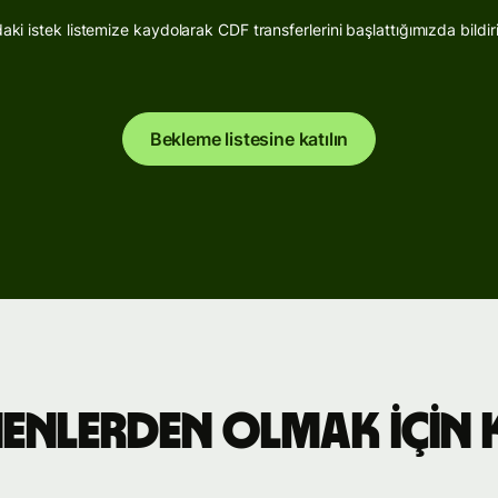
aki istek listemize kaydolarak CDF transferlerini başlattığımızda bildiri
al
Bekleme listesine katılın
arı
r
arı
nenlerden olmak için
arı