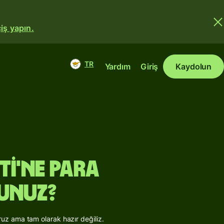
iş yapın.
TR
Yardım
Giriş
Kaydolun
i'ne para
unuz?
uz ama tam olarak hazır değiliz.