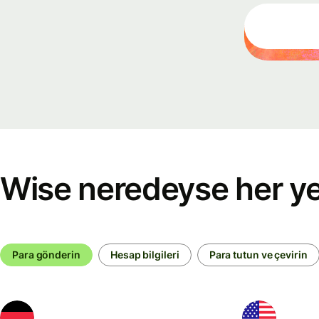
Etkinlikler
Wise
Connect'
kaydolun
Geliştiricil
Wise neredeyse her yer
API
belgelem
keşfedin
Para gönderin
Hesap bilgileri
Para tutun ve çevirin