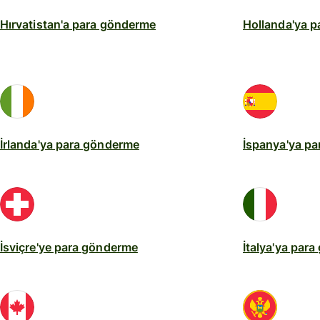
Hırvatistan'a para gönderme
Hollanda'ya 
İrlanda'ya para gönderme
İspanya'ya p
İsviçre'ye para gönderme
İtalya'ya par