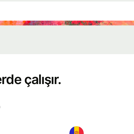
e
er
de çalışır.
esini