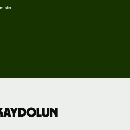
m alın.
 kaydolun