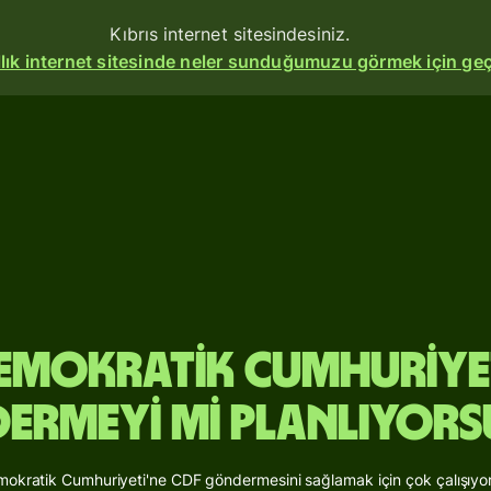
Kıbrıs internet sitesindesiniz.
allık internet sitesinde neler sunduğumuzu görmek için geç
erin
me
turun
mokratik Cumhuriyet
u
ermeyi mi planlıyors
z
ları
emokratik Cumhuriyeti'ne CDF göndermesini sağlamak için çok çalışıyor