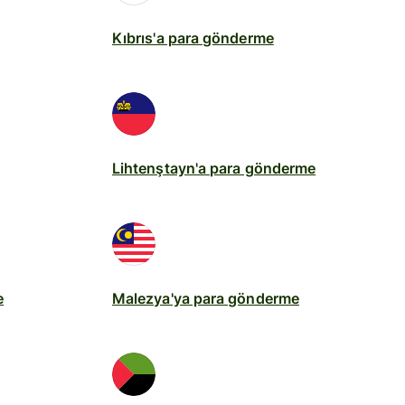
Kıbrıs'a para gönderme
Lihtenştayn'a para gönderme
e
Malezya'ya para gönderme