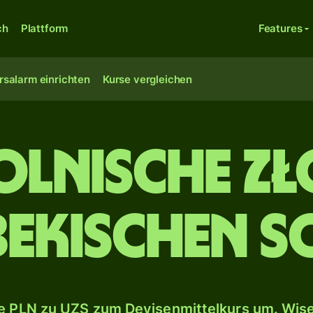
ch
Plattform
Features
rsalarm einrichten
Kurse vergleichen
olnische Zł
bekischen S
 PLN zu UZS zum Devisenmittelkurs um. Wise