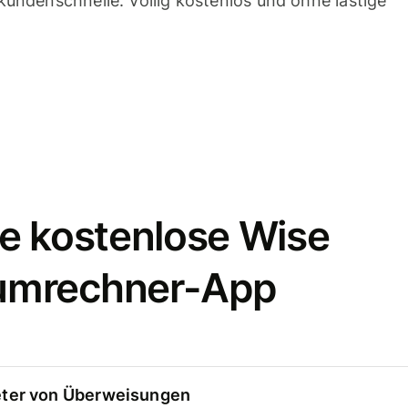
undenschnelle. Völlig kostenlos und ohne lästige
e kostenlose Wise
umrechner-App
eter von Überweisungen