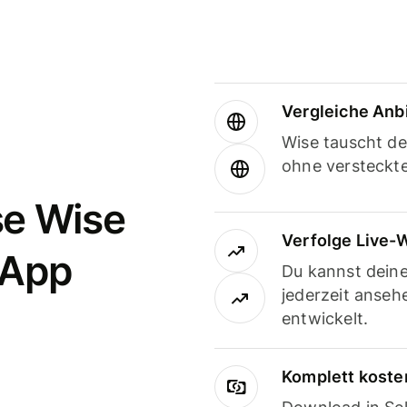
Vergleiche Anb
Wise tauscht d
ohne versteckt
se Wise
Verfolge Live-
-App
Du kannst dein
jederzeit anseh
entwickelt.
Komplett koste