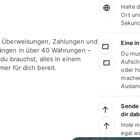
Halte 
Ort und
Sekund
i Überweisungen, Zahlungen und
Eine i
ängen in über 40 Währungen –
Du mus
 du brauchst, alles in einem
Aufsch
mer für dich bereit.
oder h
machen
Ausland
Sende 
dir da
Hole m
egal w