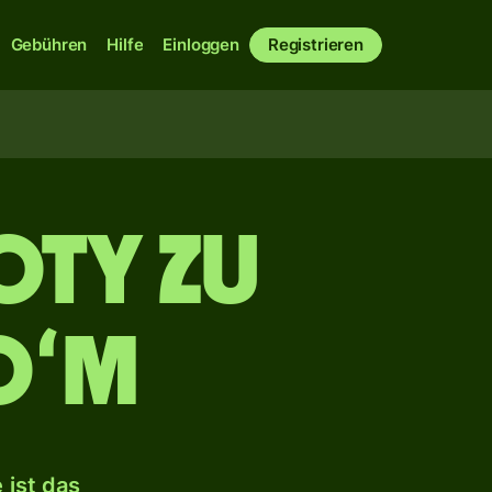
Gebühren
Hilfe
Einloggen
Registrieren
oty zu
oʻm
 ist das