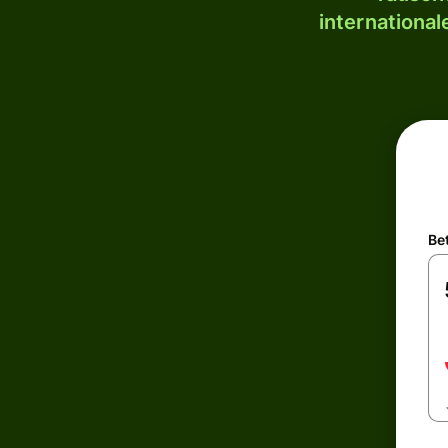
internationa
Be