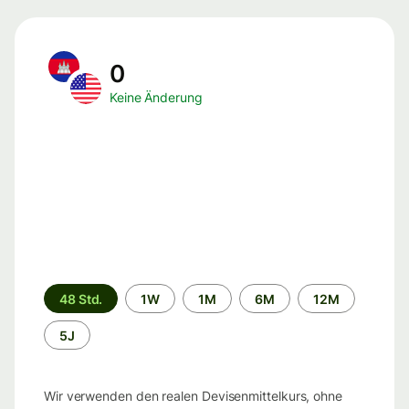
0
Keine Änderung
Zeitraum
48 Std.
1W
1M
6M
12M
5J
Wir verwenden den realen Devisenmittelkurs, ohne