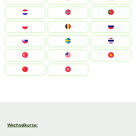
Nederland
Norge
Portugal
Polska
România
Россия
Slovensko
Ruoŧŧa
ไทย
Türkiye
United States
Vietnam
中国
中國香港特別行政區
Wechselkurse: