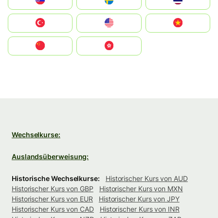
Slovensko
Ruoŧŧa
ไทย
Türkiye
United States
Vietnam
中国
中國香港特別行政區
Wechselkurse:
Auslandsüberweisung:
Historische Wechselkurse:
Historischer Kurs von AUD
Historischer Kurs von GBP
Historischer Kurs von MXN
Historischer Kurs von EUR
Historischer Kurs von JPY
Historischer Kurs von CAD
Historischer Kurs von INR