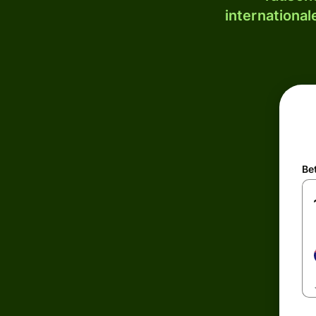
internationa
Be