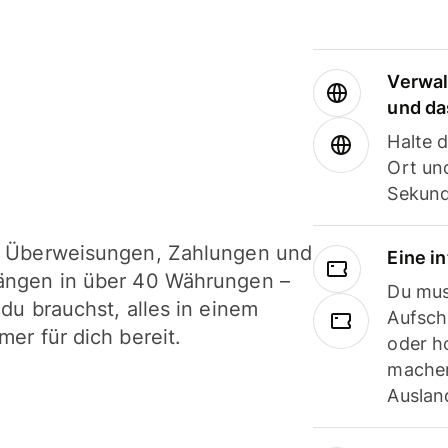
Verwal
und da
Halte 
Ort und
Sekund
i Überweisungen, Zahlungen und
Eine i
ängen in über 40 Währungen –
Du mus
 du brauchst, alles in einem
Aufsch
mer für dich bereit.
oder h
machen
Ausland