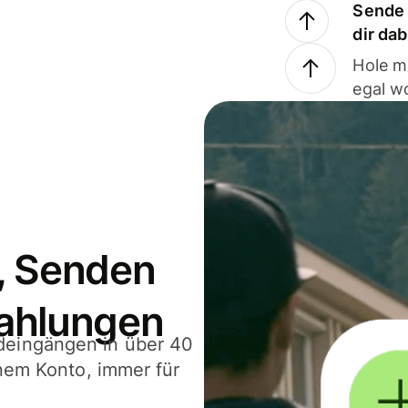
Sende 
dir da
Hole m
egal w
, Senden
ahlungen
deingängen in über 40
inem Konto, immer für