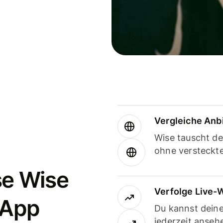
Vergleiche Anb
Wise tauscht d
ohne versteckt
se Wise
Verfolge Live-
-App
Du kannst dein
jederzeit anseh