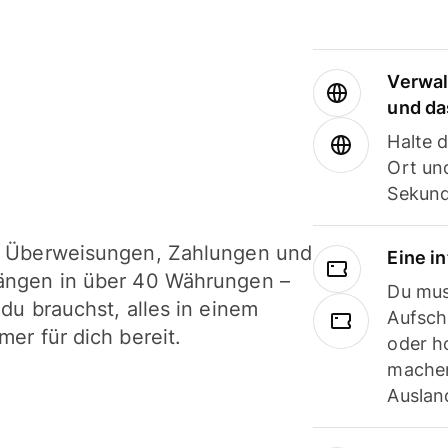
Verwal
und da
Halte 
Ort und
Sekund
i Überweisungen, Zahlungen und
Eine i
ängen in über 40 Währungen –
Du mus
 du brauchst, alles in einem
Aufsch
mer für dich bereit.
oder h
machen
Ausland