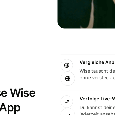
Vergleiche Anb
Wise tauscht d
ohne versteckt
se Wise
Verfolge Live-
-App
Du kannst dein
jederzeit anseh