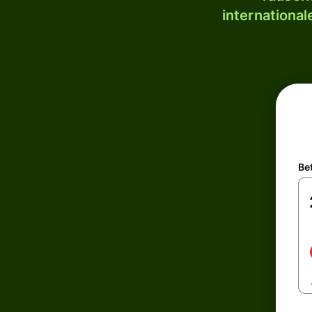
internationa
Be