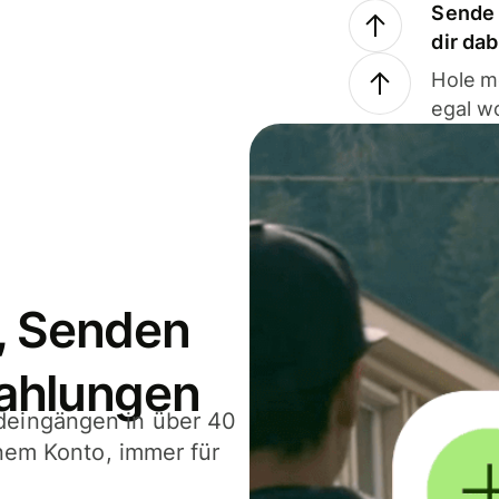
Sende 
dir da
Hole m
egal w
, Senden
ahlungen
deingängen in über 40
inem Konto, immer für