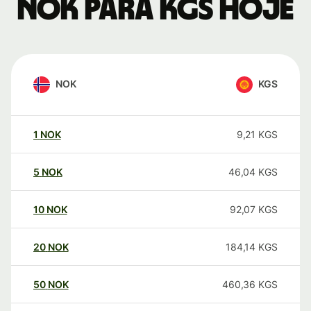
NOK para KGS hoje
NOK
KGS
1
NOK
9,21
KGS
5
NOK
46,04
KGS
10
NOK
92,07
KGS
20
NOK
184,14
KGS
50
NOK
460,36
KGS