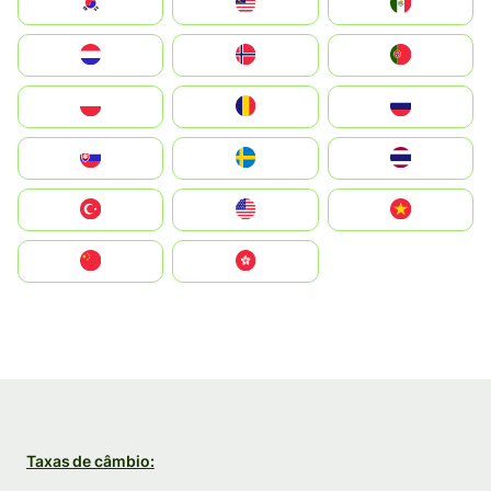
South Korea
Malay
Mexico
Nederland
Norge
Portugal
Polska
România
Россия
Slovensko
Ruoŧŧa
ไทย
Türkiye
United States
Vietnam
中国
中國香港特別行政區
Taxas de câmbio: