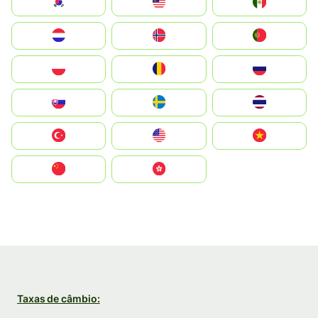
South Korea
Malay
Mexico
Nederland
Norge
Portugal
Polska
România
Россия
Slovensko
Ruoŧŧa
ไทย
Türkiye
United States
Vietnam
中国
中國香港特別行政區
Taxas de câmbio: