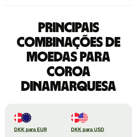
Principais
combinações de
moedas para
Coroa
dinamarquesa
DKK para EUR
DKK para USD