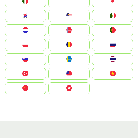
Italia
JA
Japan
South Korea
Malay
Mexico
Nederland
Norge
Portugal
Polska
România
Россия
Slovensko
Ruoŧŧa
ไทย
Türkiye
United States
Vietnam
中国
中國香港特別行政區