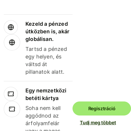
Kezeld a pénzed
útközben is, akár
globálisan.
Tartsd a pénzed
egy helyen, és
váltsd át
pillanatok alatt.
Egy nemzetközi
betéti kártya
Soha nem kell
Regisztráció
aggódnod az
Tudj meg többet
árfolyamfelár
vagy a magas