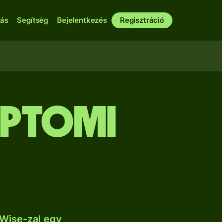
bás
Segítség
Bejelentkezés
Regisztráció
iptomi
Wise-zal egy