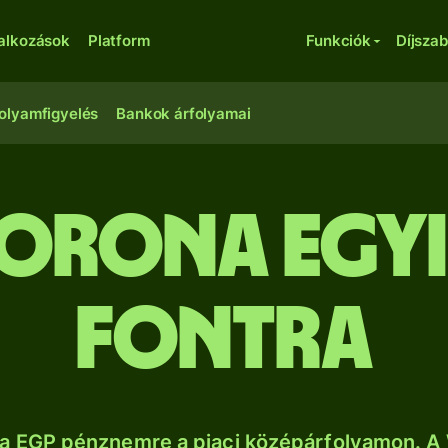
lalkozások
Platform
Funkciók
Díjsza
olyamfigyelés
Bankok árfolyamai
orona egy
fontra
a EGP pénznemre a piaci középárfolyamon. A 