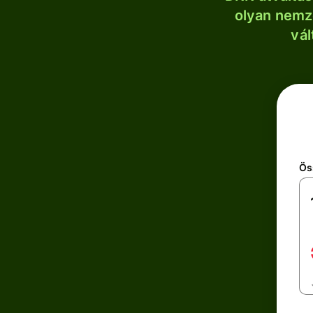
olyan nemze
vál
Ös