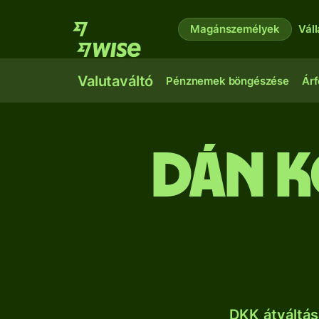
Magánszemélyek
Vál
Valutaváltó
Pénznemek böngészése
Árf
dán k
DKK átváltás