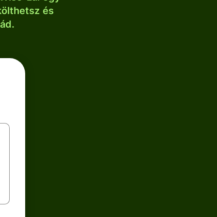
költhetsz és
lád.