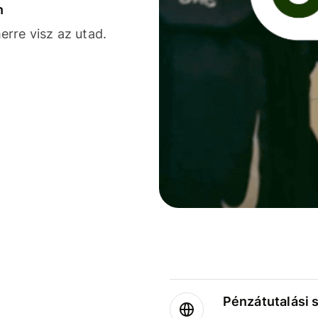
n
rre visz az utad.
Pénzátutalási 