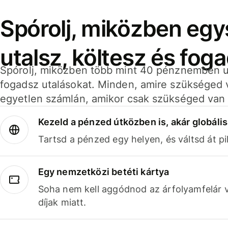
Spórolj, miközben eg
utalsz, költesz és fog
Spórolj, miközben több mint 40 pénznemben ut
fogadsz utalásokat. Minden, amire szükséged 
egyetlen számlán, amikor csak szükséged van 
Kezeld a pénzed útközben is, akár globális
Tartsd a pénzed egy helyen, és váltsd át pil
Egy nemzetközi betéti kártya
Soha nem kell aggódnod az árfolyamfelár 
díjak miatt.