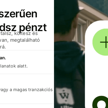
yszerűen
adsz pénzt
alsz, költesz és
van, megtalálható
rá.
an.
lanatok alatt.
vagy a magas tranzakciós