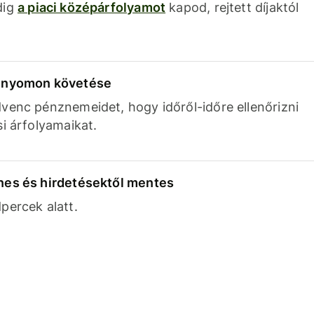
dig
a piaci középárfolyamot
kapod, rejtett díjaktól
k nyomon követése
venc pénznemeidet, hogy időről-időre ellenőrizni
si árfolyamaikat.
nes és hirdetésektől mentes
percek alatt.