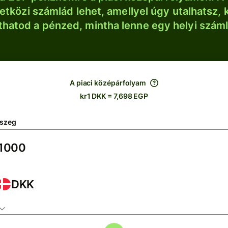
tközi számlád lehet, amellyel úgy utalhatsz, 
thatod a pénzed, mintha lenne egy helyi szám
A piaci középárfolyam
kr1 DKK = 7,698 EGP
szeg
DKK