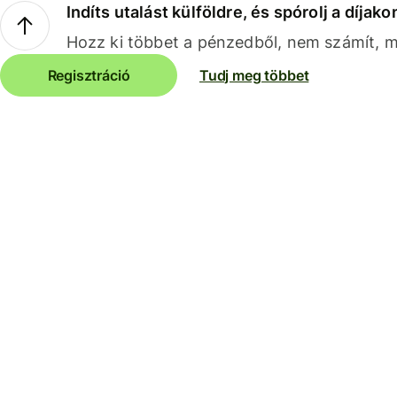
Indíts utalást külföldre, és spórolj a díjako
Hozz ki többet a pénzedből, nem számít, me
Regisztráció
Tudj meg többet