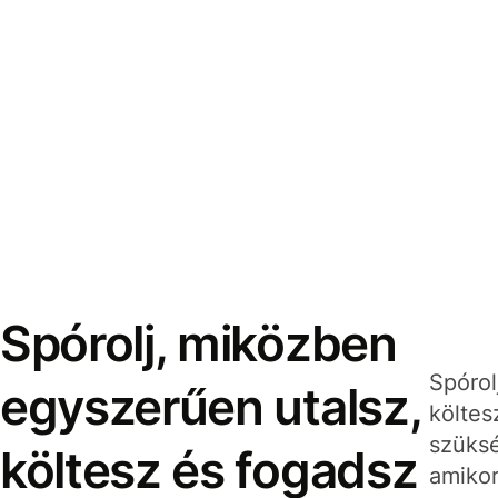
Spórolj, miközben
Spórol
egyszerűen utalsz,
költes
szüksé
költesz és fogadsz
amikor