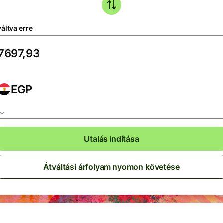
áltva erre
EGP
Utalás indítása
Átváltási árfolyam nyomon követése