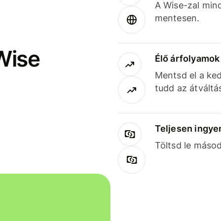
A Wise-zal min
mentesen.
Wise
Élő árfolyamo
Mentsd el a ked
tudd az átváltá
Teljesen ingye
Töltsd le másod