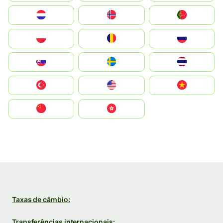
Nederland
Norge
Portugal
Polska
România
Россия
Slovensko
Ruoŧŧa
ไทย
Türkiye
United States
Vietnam
中国
中國香港特別行政區
Taxas de câmbio:
Transferências internacionais: