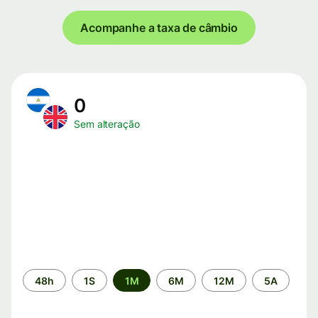
Acompanhe a taxa de câmbio
0
Sem alteração
Período
48h
1S
1M
6M
12M
5A
de
tempo