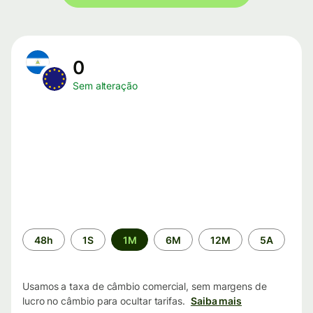
0
Sem alteração
Período
48h
1S
1M
6M
12M
5A
de
tempo
Usamos a taxa de câmbio comercial, sem margens de
lucro no câmbio para ocultar tarifas.
Saiba mais