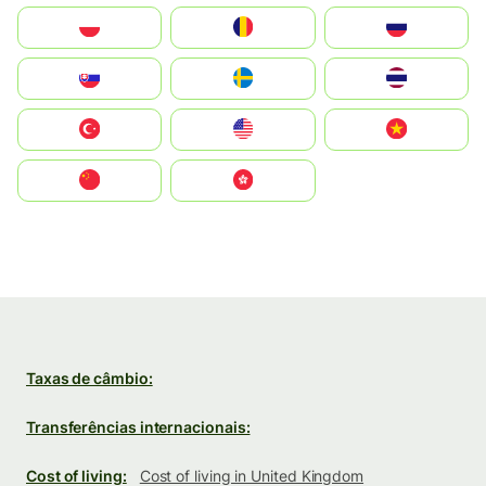
Polska
România
Россия
Slovensko
Ruoŧŧa
ไทย
Türkiye
United States
Vietnam
中国
中國香港特別行政區
Taxas de câmbio:
Transferências internacionais:
Cost of living:
Cost of living in United Kingdom