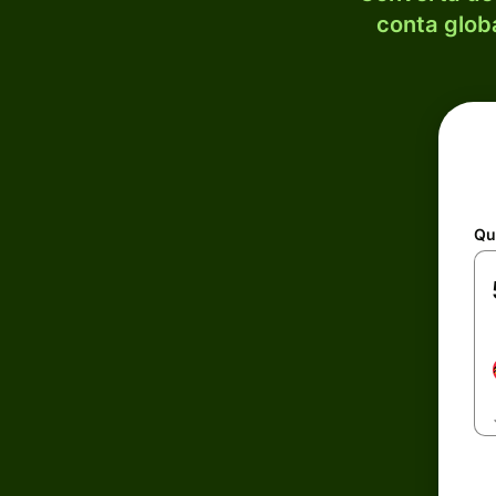
conta globa
Qu