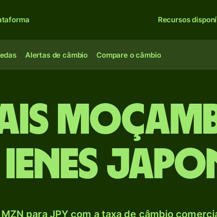
ataforma
Recursos disponí
oedas
Alertas de câmbio
Compare o câmbio
cais moçam
 Ienes japo
 MZN para JPY com a taxa de câmbio comercial