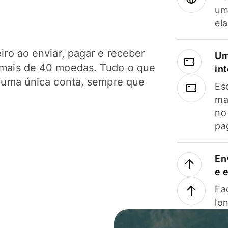
um
el
ro ao enviar, pagar e receber
Um
mais de 40 moedas. Tudo o que
in
 uma única conta, sempre que
Es
ma
no
pa
En
e 
Faç
lo