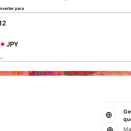
nverter para
JPY
Ge
qu
Ma