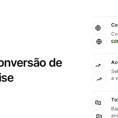
Co
Co
co
conversão de
Ac
Se
ise
a 
To
Ba
an