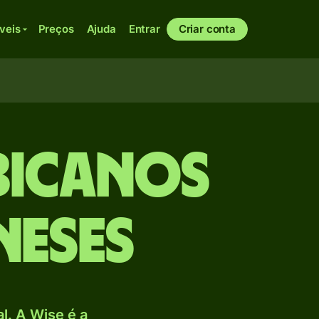
veis
Preços
Ajuda
Entrar
Criar conta
bicanos
neses
. A Wise é a