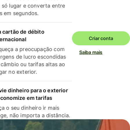
 só lugar e converta entre
as em segundos.
 cartão de débito
Criar conta
ternacional
queça a preocupação com
Saiba mais
rgens de lucro escondidas
 câmbio ou tarifas altas ao
gar no exterior.
vie dinheiro para o exterior
economize em tarifas
a o seu dinheiro ir mais
nge, não importa a distância.