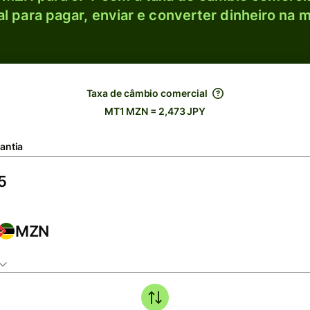
l para pagar, enviar e converter dinheiro na m
Taxa de câmbio comercial
MT1 MZN = 2,473 JPY
antia
MZN