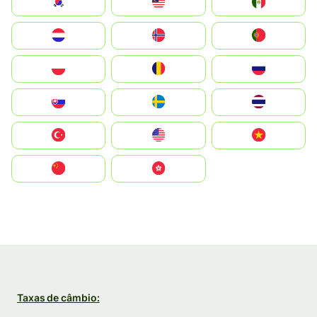
South Korea
Malay
Mexico
Nederland
Norge
Portugal
Polska
România
Россия
Slovensko
Ruoŧŧa
ไทย
Türkiye
United States
Vietnam
中国
中國香港特別行政區
Taxas de câmbio: