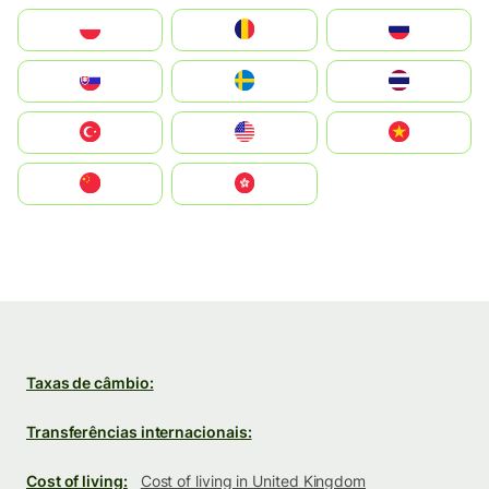
Polska
România
Россия
Slovensko
Ruoŧŧa
ไทย
Türkiye
United States
Vietnam
中国
中國香港特別行政區
Taxas de câmbio:
Transferências internacionais:
Cost of living:
Cost of living in United Kingdom