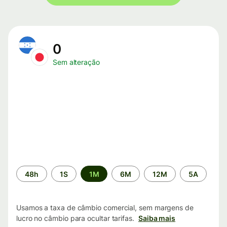
0
Sem alteração
Período
48h
1S
1M
6M
12M
5A
de
tempo
Usamos a taxa de câmbio comercial, sem margens de
lucro no câmbio para ocultar tarifas.
Saiba mais