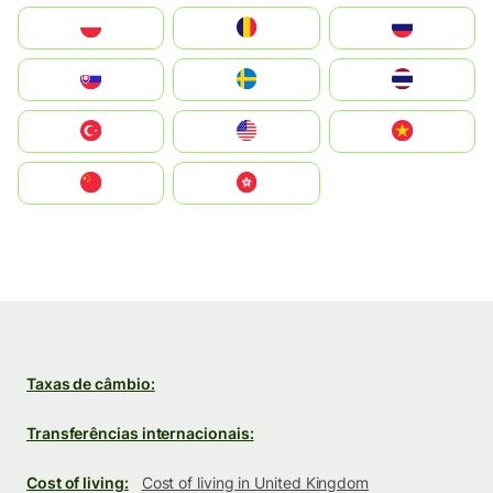
Polska
România
Россия
Slovensko
Ruoŧŧa
ไทย
Türkiye
United States
Vietnam
中国
中國香港特別行政區
Taxas de câmbio:
Transferências internacionais:
Cost of living:
Cost of living in United Kingdom