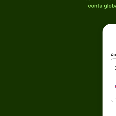
conta globa
Qu