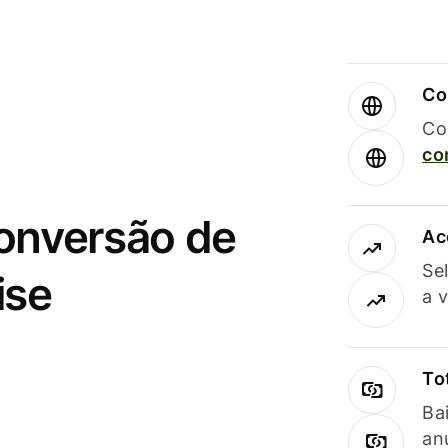
Co
Co
co
conversão de
Ac
Se
ise
a 
To
Ba
an