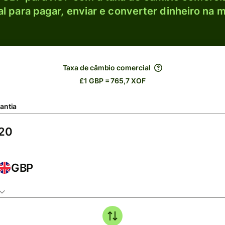
l para pagar, enviar e converter dinheiro na m
Taxa de câmbio comercial
£1 GBP = 765,7 XOF
antia
GBP