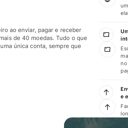
um
el
ro ao enviar, pagar e receber
Um
mais de 40 moedas. Tudo o que
in
 uma única conta, sempre que
Es
ma
no
pa
En
e 
Faç
lo