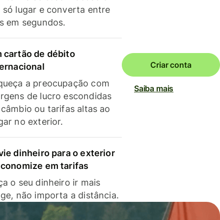
 só lugar e converta entre
as em segundos.
 cartão de débito
Criar conta
ternacional
queça a preocupação com
Saiba mais
rgens de lucro escondidas
 câmbio ou tarifas altas ao
gar no exterior.
vie dinheiro para o exterior
economize em tarifas
a o seu dinheiro ir mais
nge, não importa a distância.