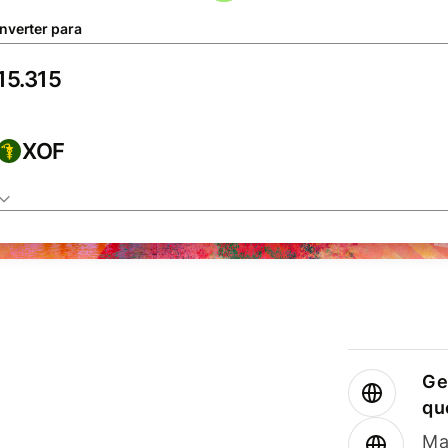
nverter para
XOF
Ge
qu
Ma