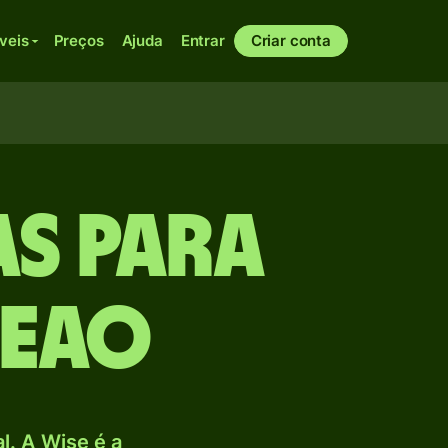
veis
Preços
Ajuda
Entrar
Criar conta
as para
CEAO
. A Wise é a