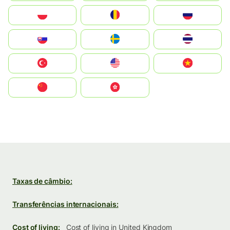
Polska
România
Россия
Slovensko
Ruoŧŧa
ไทย
Türkiye
United States
Vietnam
中国
中國香港特別行政區
Taxas de câmbio:
Transferências internacionais:
Cost of living:
Cost of living in United Kingdom