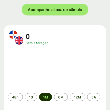
Acompanhe a taxa de câmbio
0
Sem alteração
Período
48h
1S
1M
6M
12M
5A
de
tempo