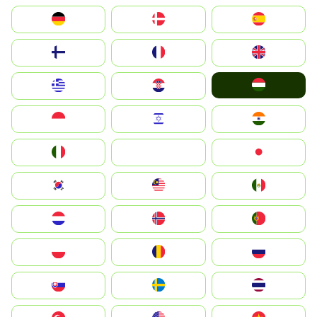
Deutschland
Denmark
España
Suomi
France
United Kingdom
Magyarország
Greece
Hrvatska
Indonesia
Israel
India
Italia
JA
Japan
South Korea
Malay
Mexico
Nederland
Norge
Portugal
Polska
România
Россия
Slovensko
Ruoŧŧa
ไทย