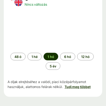
Nincs változás
Időszak
48 ó
1 hé
1 hó
6 hó
12 hó
5 év
A díjak elrejtéséhez a valódi, piaci középárfolyamot
használjuk, alattomos felárak nélkül.
Tudj meg többet