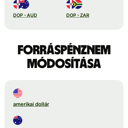
DOP - AUD
DOP - ZAR
Forráspénznem
módosítása
amerikai dollár