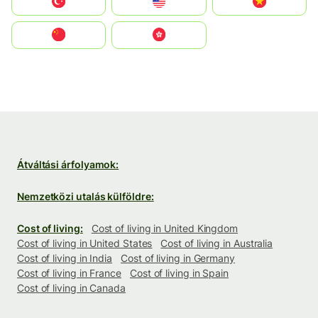
Türkiye
United States
Vietnam
中国
中國香港特別行政區
Átváltási árfolyamok:
Nemzetközi utalás külföldre:
Cost of living:
Cost of living in United Kingdom
Cost of living in United States
Cost of living in Australia
Cost of living in India
Cost of living in Germany
Cost of living in France
Cost of living in Spain
Cost of living in Canada