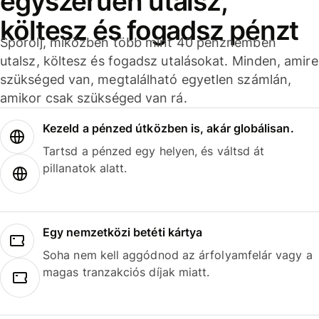
egyszerűen utalsz,
költesz és fogadsz pénzt
Spórolj, miközben több mint 40 pénznemben
utalsz, költesz és fogadsz utalásokat. Minden, amire
szükséged van, megtalálható egyetlen számlán,
amikor csak szükséged van rá.
Kezeld a pénzed útközben is, akár globálisan.
Tartsd a pénzed egy helyen, és váltsd át
pillanatok alatt.
Egy nemzetközi betéti kártya
Soha nem kell aggódnod az árfolyamfelár vagy a
magas tranzakciós díjak miatt.