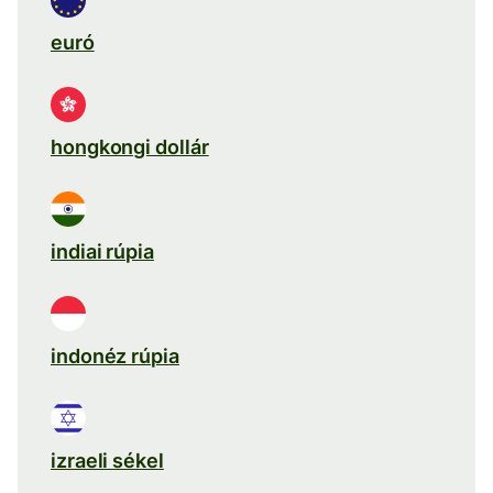
euró
hongkongi dollár
indiai rúpia
indonéz rúpia
izraeli sékel