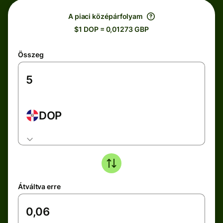
A piaci középárfolyam
$1 DOP = 0,01273 GBP
Összeg
DOP
Átváltva erre