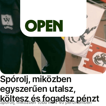
Spórolj, miközben
egyszerűen utalsz,
költesz és fogadsz pénzt
Spórolj, miközben több mint 40 pénznemben