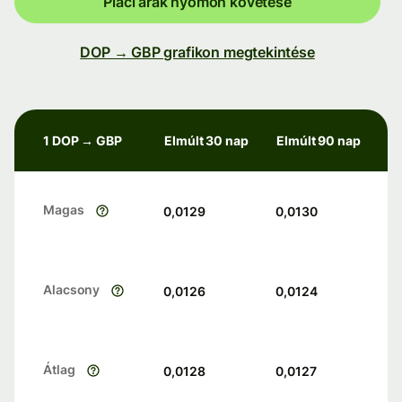
Piaci árak nyomon követése
DOP → GBP grafikon megtekintése
1 DOP → GBP
Elmúlt 30 nap
Elmúlt 90 nap
Magas
0,0129
0,0130
Alacsony
0,0126
0,0124
Átlag
0,0128
0,0127