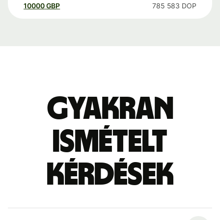
10000
GBP
785 583
DOP
Gyakran
ismételt
kérdések