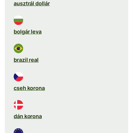
ausztrál dollár
bolgár leva
brazil real
cseh korona
dán korona