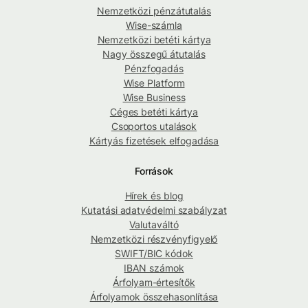
Nemzetközi pénzátutalás
Wise-számla
Nemzetközi betéti kártya
Nagy összegű átutalás
Pénzfogadás
Wise Platform
Wise Business
Céges betéti kártya
Csoportos utalások
Kártyás fizetések elfogadása
Források
Hírek és blog
Kutatási adatvédelmi szabályzat
Valutaváltó
Nemzetközi részvényfigyelő
SWIFT/BIC kódok
IBAN számok
Árfolyam-értesítők
Árfolyamok összehasonlítása