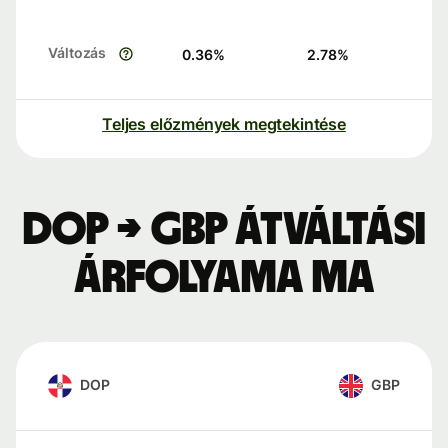
Változás
0.36
%
2.78
%
Teljes előzmények megtekintése
DOP → GBP átváltási
árfolyama ma
DOP
GBP