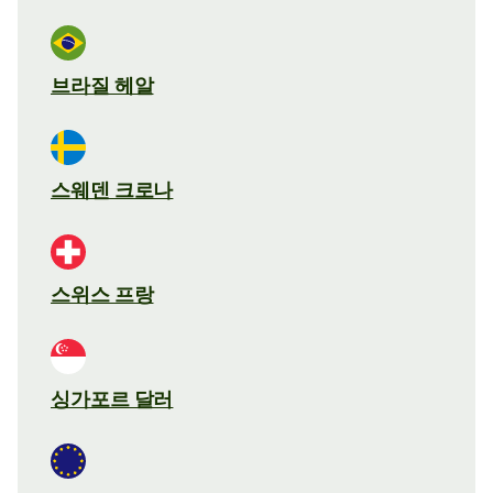
브라질 헤알
스웨덴 크로나
스위스 프랑
싱가포르 달러