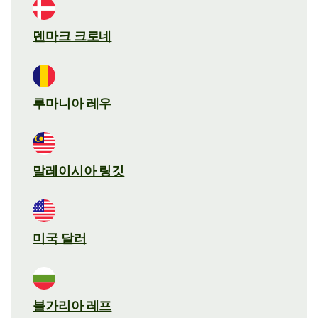
덴마크 크로네
루마니아 레우
말레이시아 링깃
미국 달러
불가리아 레프