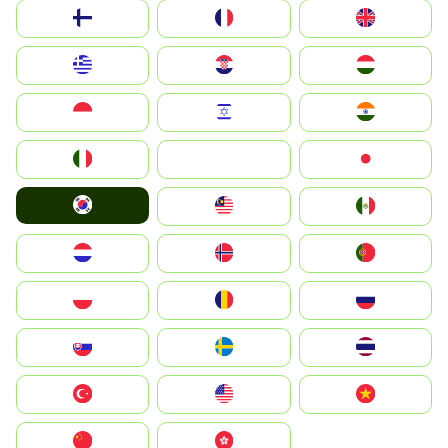
Suomi
France
United Kingdom
Greece
Hrvatska
Magyarország
Indonesia
Israel
India
Italia
JA
Japan
South Korea
Malay
Mexico
Nederland
Norge
Portugal
Polska
România
Россия
Slovensko
Ruoŧŧa
ไทย
Türkiye
United States
Vietnam
中国
中國香港特別行政區