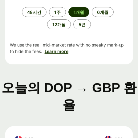
기
48시간
1주
1개월
6개월
간
12개월
5년
We use the real, mid-market rate with no sneaky mark-up
to hide the fees.
Learn more
오늘의 DOP → GBP 환
율