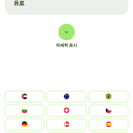
유로
자세히 표시
الإمارات العربية المتحدة
Australia
Brazil
България
Switzerland
Czechia
Deutschland
Denmark
España