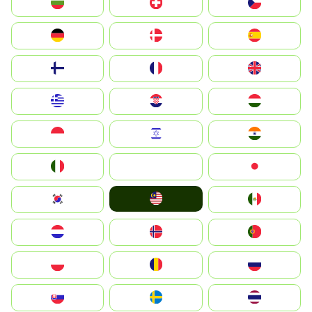
България
Switzerland
Czechia
Deutschland
Denmark
España
Suomi
France
United Kingdom
Greece
Hrvatska
Magyarország
Indonesia
Israel
India
Italia
JA
Japan
Malay
South Korea
Mexico
Nederland
Norge
Portugal
Polska
România
Россия
Slovensko
Ruoŧŧa
ไทย