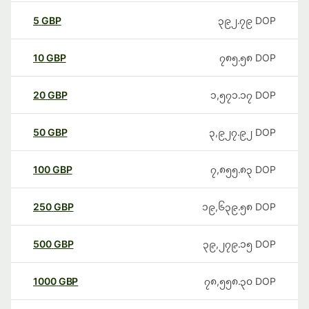
5
GBP
၃၉၂.၇၉
DOP
10
GBP
၇၈၅.၅၈
DOP
20
GBP
၁,၅၇၁.၁၇
DOP
50
GBP
၃,၉၂၇.၉၂
DOP
100
GBP
၇,၈၅၅.၈၃
DOP
250
GBP
၁၉,၆၃၉.၅၈
DOP
500
GBP
၃၉,၂၇၉.၁၅
DOP
1000
GBP
၇၈,၅၅၈.၃၀
DOP