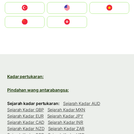
Türkiye
United States
Vietnam
中国
中國香港特別行政區
Kadar pertukaran:
Pindahan wang antarabangsa:
Sejarah kadar pertukaran:
Sejarah Kadar AUD
Sejarah Kadar GBP
Sejarah Kadar MXN
Sejarah Kadar EUR
Sejarah Kadar JPY
Sejarah Kadar CAD
Sejarah Kadar INR
Sejarah Kadar NZD
Sejarah Kadar ZAR