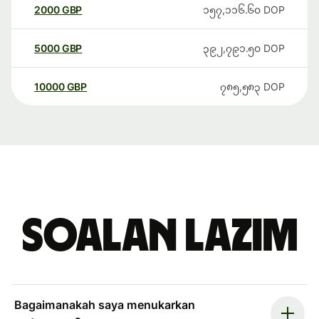
2000
GBP
၁၅၇,၁၁၆.၆၀
DOP
5000
GBP
၃၉၂,၇၉၁.၅၀
DOP
10000
GBP
၇၈၅,၅၈၃
DOP
Soalan Lazim
Bagaimanakah saya menukarkan