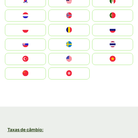
South Korea
Malay
Mexico
Nederland
Norge
Portugal
Polska
România
Россия
Slovensko
Ruoŧŧa
ไทย
Türkiye
United States
Vietnam
中国
中國香港特別行政區
Taxas de câmbio: