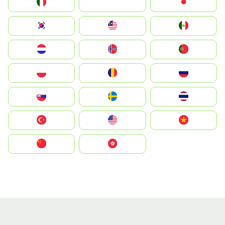
Italia
JA
Japan
South Korea
Malay
Mexico
Nederland
Norge
Portugal
Polska
România
Россия
Slovensko
Ruoŧŧa
ไทย
Türkiye
United States
Vietnam
中国
中國香港特別行政區