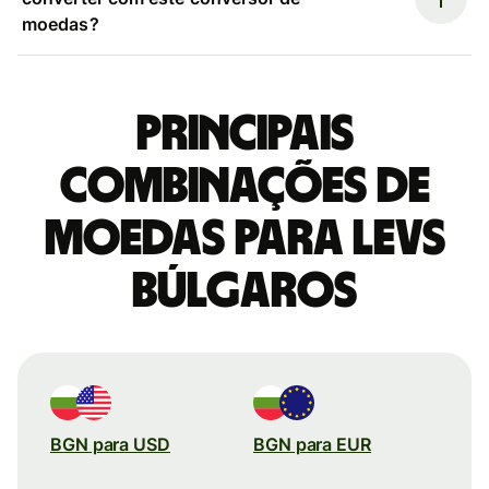
moedas?
Principais
combinações de
moedas para Levs
búlgaros
BGN para USD
BGN para EUR