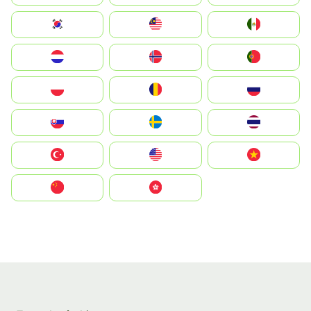
South Korea
Malay
Mexico
Nederland
Norge
Portugal
Polska
România
Россия
Slovensko
Ruoŧŧa
ไทย
Türkiye
United States
Vietnam
中国
中國香港特別行政區