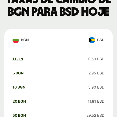
BGN para BSD hoje
BGN
BSD
1
BGN
0,59
BSD
5
BGN
2,95
BSD
10
BGN
5,90
BSD
20
BGN
11,81
BSD
50
BGN
29,52
BSD