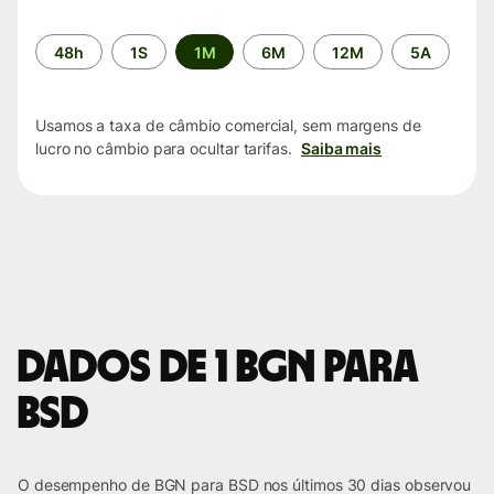
Período
48h
1S
1M
6M
12M
5A
de
tempo
Usamos a taxa de câmbio comercial, sem margens de
lucro no câmbio para ocultar tarifas.
Saiba mais
Dados de 1 BGN para
BSD
O desempenho de BGN para BSD nos últimos 30 dias observou