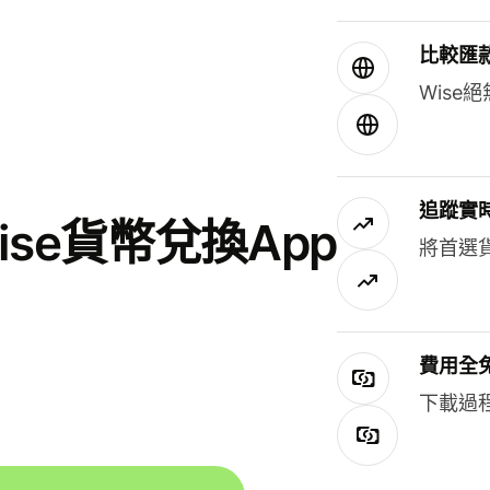
比較匯
Wis
追蹤實
se貨幣兌換App
將首選
費用全
下載過