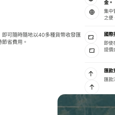
金。
集中
之便
國際
，即可隨時隨地以40多種貨幣收發匯
時節省費用。
即使
提價
匯款
匯款