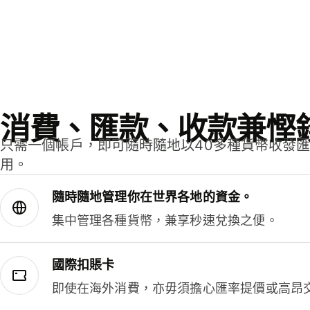
消費、匯款、收款兼慳
只需一個帳戶，即可隨時隨地以40多種貨幣收發
用。
隨時隨地管理你在世界各地的資金。
集中管理各種貨幣，兼享秒速兌換之便。
國際扣賬卡
即使在海外消費，亦毋須擔心匯率提價或高昂