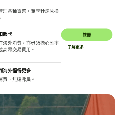
管理各種貨幣，兼享秒速兌換
。
扣賬卡
註冊
在海外消費，亦毋須擔心匯率
了解更多
或高昂交易費用。
到海外慳得更多
消費，無遠弗屆。