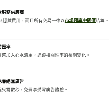
款服務供應商
e絕無隱藏費用，而且所有交易一律以
市場匯率中間價
結算。
時匯率
貨幣加入心水清單，追蹤相關匯率的長期變化。
免兼絕無廣告
程只需數秒，免費享受零廣告體驗。