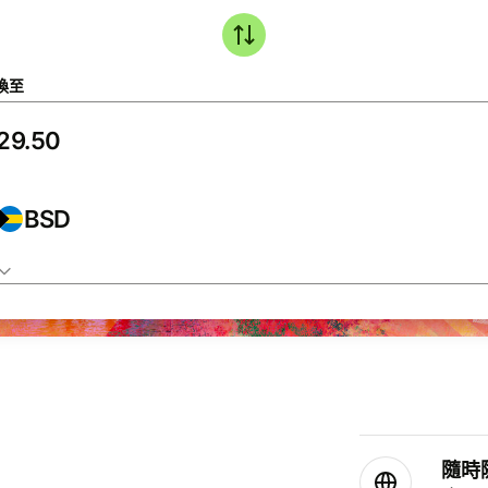
換至
BSD
隨時