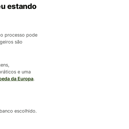
peu estando
s o processo pode
geiros são
gens,
práticos e uma
oeda da Europa
.
banco escolhido.