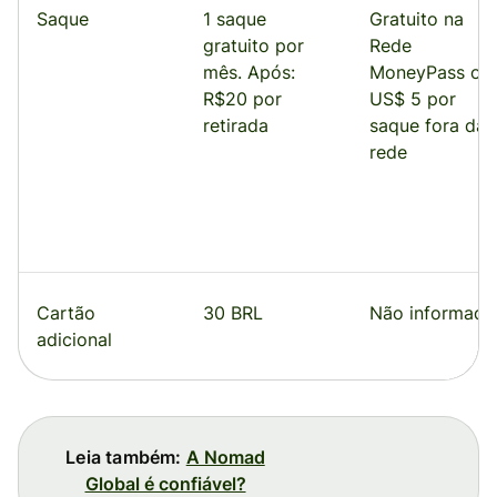
Saque
1 saque
Gratuito na
gratuito por
Rede
mês. Após:
MoneyPass ou
R$20 por
US$ 5 por
retirada
saque fora da
rede
Cartão
30 BRL
Não informado
adicional
Leia também:
A Nomad
Global é confiável?