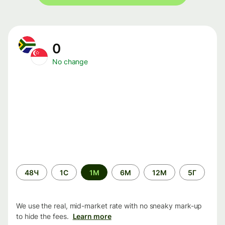
0
No change
Time
48Ч
1С
1М
6М
12М
5Г
period
We use the real, mid-market rate with no sneaky mark-up
to hide the fees.
Learn more