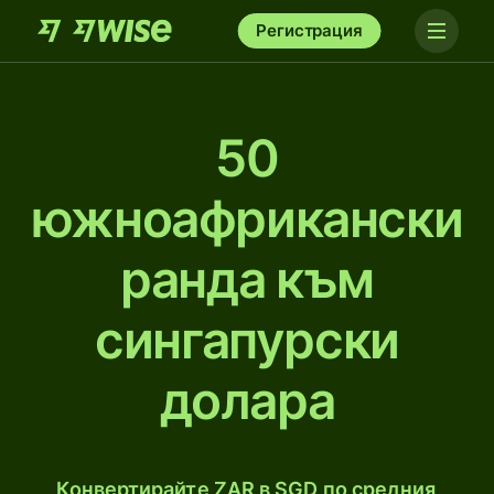
Регистрация
50
южноафрикански
рандa към
сингапурски
долара
Конвертирайте ZAR в SGD по средния