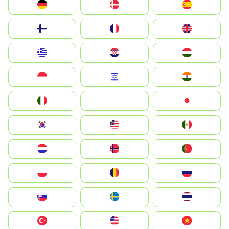
Deutschland
Denmark
España
Suomi
France
United Kingdom
Greece
Hrvatska
Magyarország
Indonesia
Israel
India
Italia
JA
Japan
South Korea
Malay
Mexico
Nederland
Norge
Portugal
Polska
România
Россия
Slovensko
Ruoŧŧa
ไทย
Türkiye
United States
Vietnam