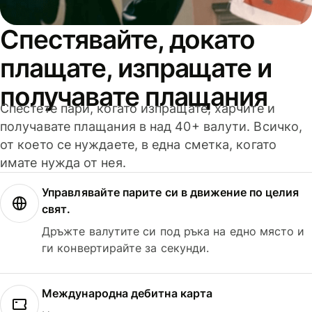
Спестявайте, докато
плащате, изпращате и
получавате плащания
Спестете пари, когато изпращате, харчите и
получавате плащания в над 40+ валути. Всичко,
от което се нуждаете, в една сметка, когато
имате нужда от нея.
Управлявайте парите си в движение по целия
свят.
Дръжте валутите си под ръка на едно място и
ги конвертирайте за секунди.
Международна дебитна карта