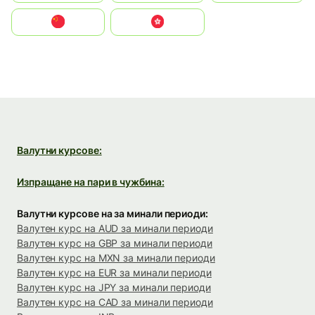
中国
中國香港特別行政區
Валутни курсове:
Изпращане на пари в чужбина:
Валутни курсове на за минали периоди:
Валутен курс на AUD за минали периоди
Валутен курс на GBP за минали периоди
Валутен курс на MXN за минали периоди
Валутен курс на EUR за минали периоди
Валутен курс на JPY за минали периоди
Валутен курс на CAD за минали периоди