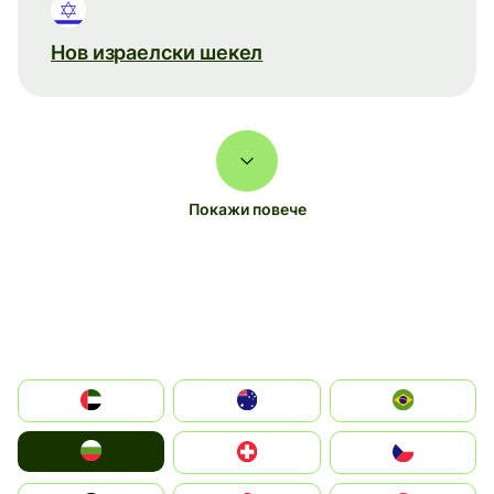
Нов израелски шекел
Покажи повече
الإمارات العربية المتحدة
Australia
Brazil
България
Switzerland
Czechia