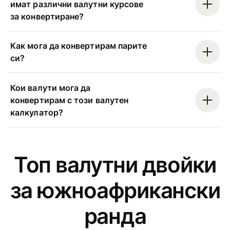
имат различни валутни курсове
за конвертиране?
Как мога да конвертирам парите
си?
Кои валути мога да
конвертирам с този валутен
калкулатор?
Топ валутни двойки
за южноафрикански
рандa