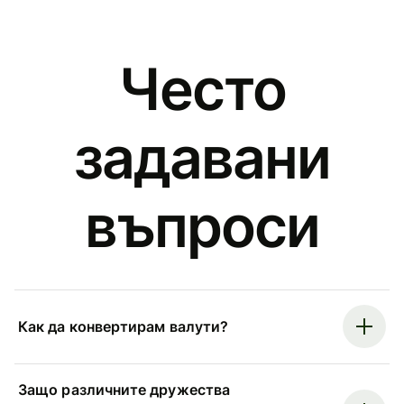
Често
задавани
въпроси
Как да конвертирам валути?
Защо различните дружества