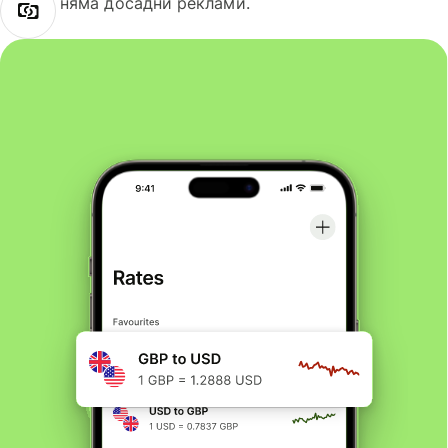
няма досадни реклами.