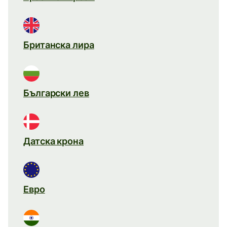
Британска лира
Български лев
Датска крона
Евро