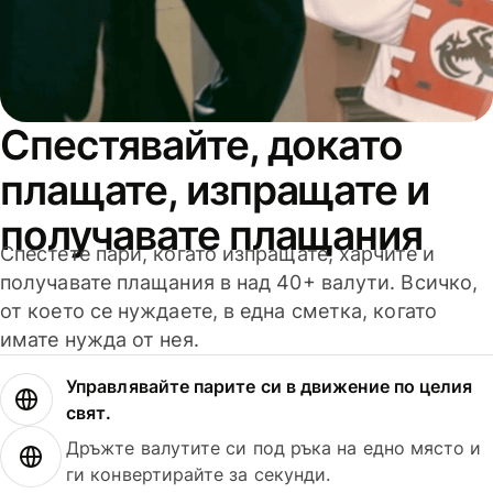
Спестявайте, докато
плащате, изпращате и
получавате плащания
Спестете пари, когато изпращате, харчите и
получавате плащания в над 40+ валути. Всичко,
от което се нуждаете, в една сметка, когато
имате нужда от нея.
Управлявайте парите си в движение по целия
свят.
Дръжте валутите си под ръка на едно място и
ги конвертирайте за секунди.