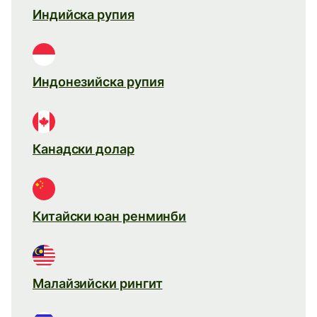
Индийска рупия
Индонезийска рупия
Канадски долар
Китайски юан ренминби
Малайзийски рингит