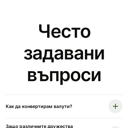
Често
задавани
въпроси
Как да конвертирам валути?
Защо различните дружества