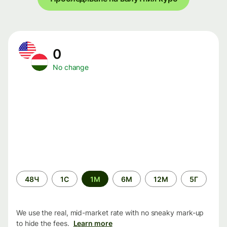
0
No change
Time
48Ч
1С
1М
6М
12М
5Г
period
We use the real, mid-market rate with no sneaky mark-up
to hide the fees.
Learn more