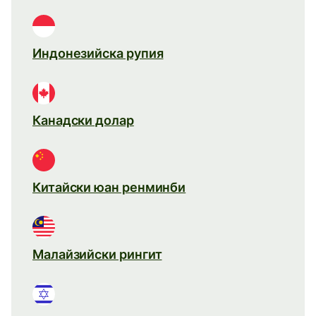
Индонезийска рупия
Канадски долар
Китайски юан ренминби
Малайзийски рингит