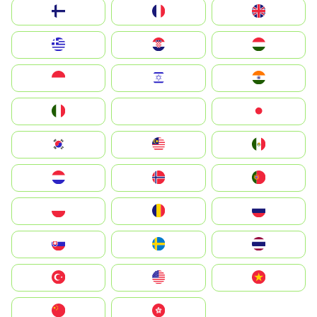
Suomi
France
United Kingdom
Greece
Hrvatska
Magyarország
Indonesia
Israel
India
Italia
JA
Japan
South Korea
Malay
Mexico
Nederland
Norge
Portugal
Polska
România
Россия
Slovensko
Ruoŧŧa
ไทย
Türkiye
United States
Vietnam
中国
中國香港特別行政區