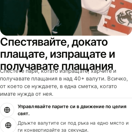
Спестявайте, докато
плащате, изпращате и
получавате плащания
Спестете пари, когато изпращате, харчите и
получавате плащания в над 40+ валути. Всичко,
от което се нуждаете, в една сметка, когато
имате нужда от нея.
Управлявайте парите си в движение по целия
свят.
Дръжте валутите си под ръка на едно място и
ги конвертирайте за секунди.