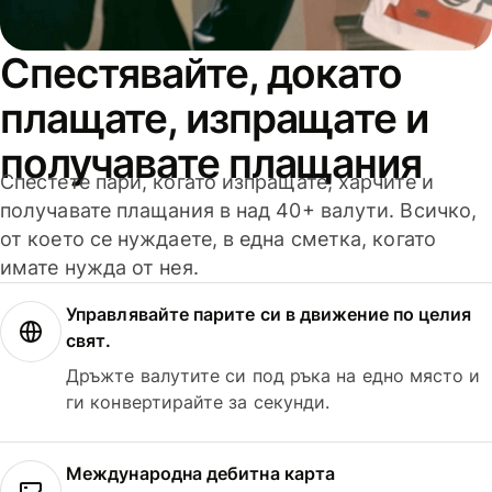
Спестявайте, докато
плащате, изпращате и
получавате плащания
Спестете пари, когато изпращате, харчите и
получавате плащания в над 40+ валути. Всичко,
от което се нуждаете, в една сметка, когато
имате нужда от нея.
Управлявайте парите си в движение по целия
свят.
Дръжте валутите си под ръка на едно място и
ги конвертирайте за секунди.
Международна дебитна карта