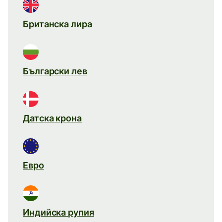
Британска лира
Български лев
Датска крона
Евро
Индийска рупия