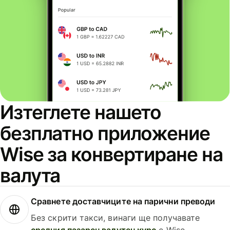
Изтеглете нашето
безплатно приложение
Wise за конвертиране на
валута
Сравнете доставчиците на парични преводи
Без скрити такси, винаги ще получавате
средния пазарен валутен курс
с Wise.