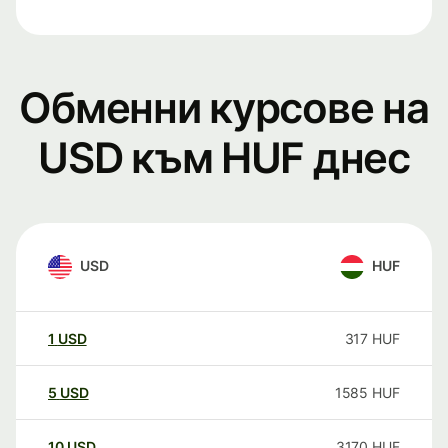
Обменни курсове на
USD към HUF днес
USD
HUF
1
USD
317
HUF
5
USD
1585
HUF
10
USD
3170
HUF