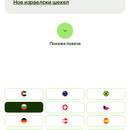
Нов израелски шекел
Покажи повече
الإمارات العربية المتحدة
Australia
Brazil
България
Switzerland
Czechia
Deutschland
Denmark
España