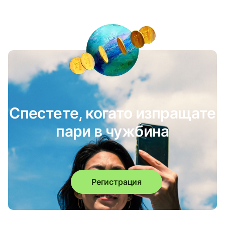
Спестете, когато изпращате
пари в чужбина
Регистрация