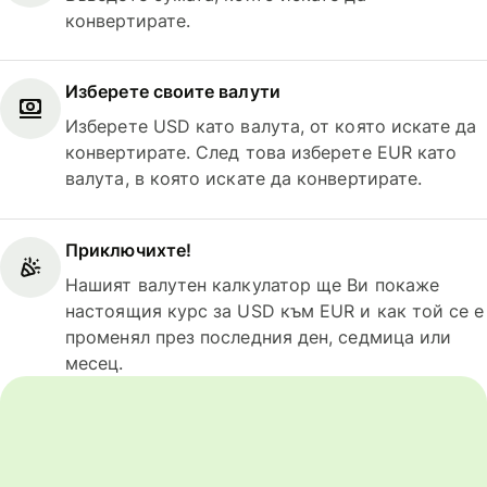
конвертирате.
Изберете своите валути
Изберете USD като валута, от която искате да
конвертирате. След това изберете EUR като
валута, в която искате да конвертирате.
Приключихте!
Нашият валутен калкулатор ще Ви покаже
настоящия курс за USD към EUR и как той се е
променял през последния ден, седмица или
месец.