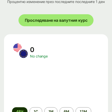
Процентно изменение през последните последните 1 ден
Проследяване на валутния курс
0
No change
Time
48Ч
1С
1М
6М
12М