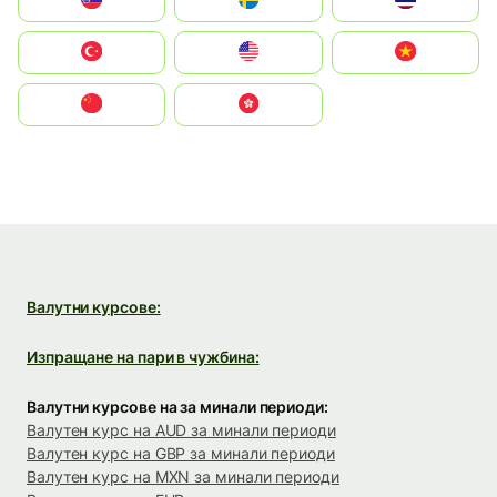
Slovensko
Ruoŧŧa
ไทย
Türkiye
United States
Vietnam
中国
中國香港特別行政區
Валутни курсове:
Изпращане на пари в чужбина:
Валутни курсове на за минали периоди:
Валутен курс на AUD за минали периоди
Валутен курс на GBP за минали периоди
Валутен курс на MXN за минали периоди