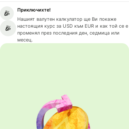
Приключихте!
Нашият валутен калкулатор ще Ви покаже
настоящия курс за USD към EUR и как той се е
променял през последния ден, седмица или
месец.