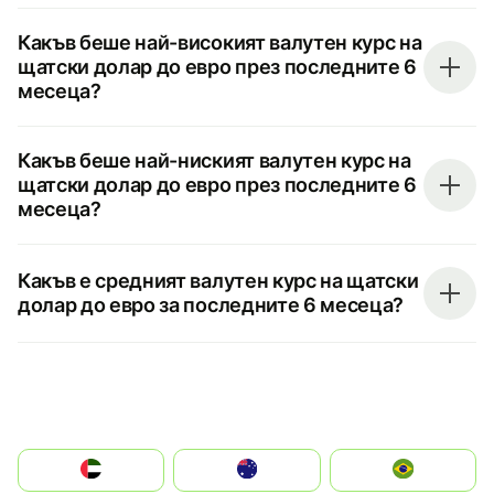
Какъв беше най-високият валутен курс на
щатски долар до евро през последните 6
месеца?
Какъв беше най-ниският валутен курс на
щатски долар до евро през последните 6
месеца?
Какъв е средният валутен курс на щатски
долар до евро за последните 6 месеца?
الإمارات العربية المتحدة
Australia
Brazil