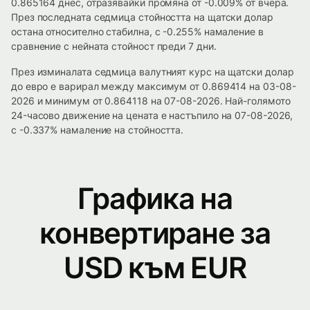
0.865164 днес, отразявайки промяна от -0.009% от вчера.
През последната седмица стойността на щатски долар
остана относително стабилна, с -0.255% намаление в
сравнение с нейната стойност преди 7 дни.
През изминалата седмица валутният курс на щатски долар
до евро е варирал между максимум от 0.869414 на 03-08-
2026 и минимум от 0.864118 на 07-08-2026. Най-голямото
24-часово движение на цената е настъпило на 07-08-2026,
с -0.337% намаление на стойността.
Графика на
конвертиране за
USD към EUR