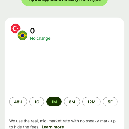
0
No change
Time
48Ч
1С
1М
6М
12М
5Г
period
We use the real, mid-market rate with no sneaky mark-up
to hide the fees.
Learn more