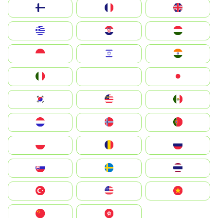
Suomi
France
United Kingdom
Greece
Hrvatska
Magyarország
Indonesia
Israel
India
Italia
JA
Japan
South Korea
Malay
Mexico
Nederland
Norge
Portugal
Polska
România
Россия
Slovensko
Ruoŧŧa
ไทย
Türkiye
United States
Vietnam
中国
中國香港特別行政區