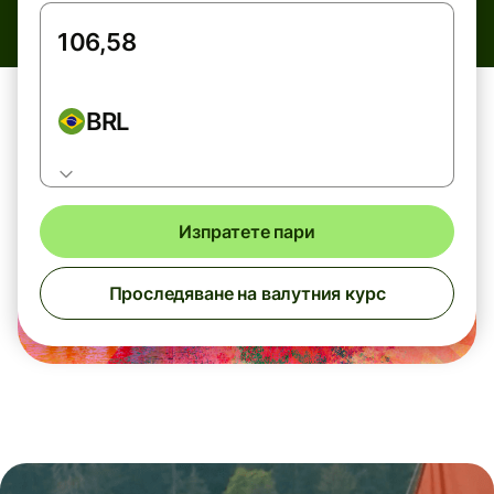
BRL
Изпратете пари
Проследяване на валутния курс