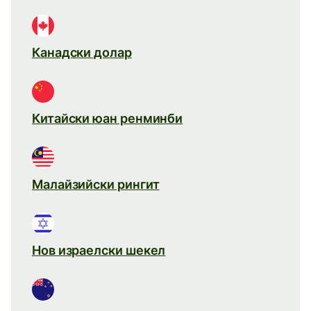
Канадски долар
Китайски юан ренминби
Малайзийски рингит
Нов израелски шекел