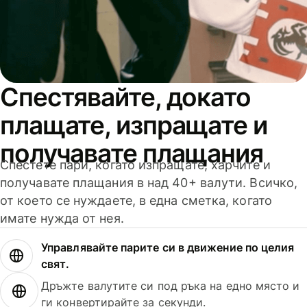
Спестявайте, докато
плащате, изпращате и
получавате плащания
Спестете пари, когато изпращате, харчите и
получавате плащания в над 40+ валути. Всичко,
от което се нуждаете, в една сметка, когато
имате нужда от нея.
Управлявайте парите си в движение по целия
свят.
Дръжте валутите си под ръка на едно място и
ги конвертирайте за секунди.