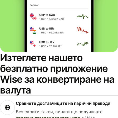
Изтеглете нашето
безплатно приложение
Wise за конвертиране на
валута
Сравнете доставчиците на парични преводи
Без скрити такси, винаги ще получавате
средния пазарен валутен курс
с Wise.