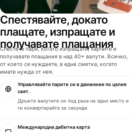
Спестявайте, докато
плащате, изпращате и
получавате плащания
Спестете пари, когато изпращате, харчите и
получавате плащания в над 40+ валути. Всичко,
от което се нуждаете, в една сметка, когато
имате нужда от нея.
Управлявайте парите си в движение по целия
свят.
Дръжте валутите си под ръка на едно място и
ги конвертирайте за секунди.
Международна дебитна карта