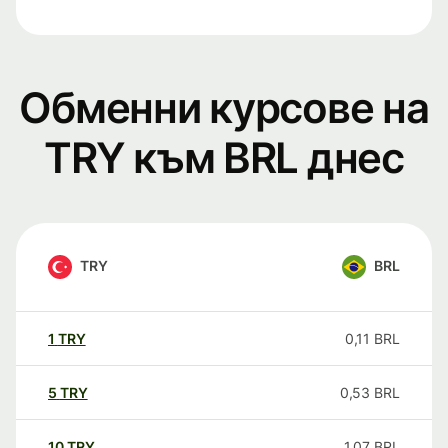
Обменни курсове на
TRY към BRL днес
TRY
BRL
1
TRY
0,11
BRL
5
TRY
0,53
BRL
10
TRY
1,07
BRL