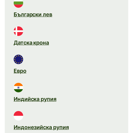
Български лев
Датска крона
Евро
Индийска рупия
Индонезийска рупия