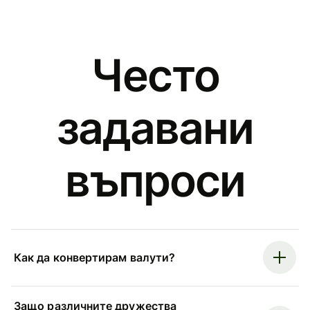
Често
задавани
въпроси
Как да конвертирам валути?
Защо различните дружества