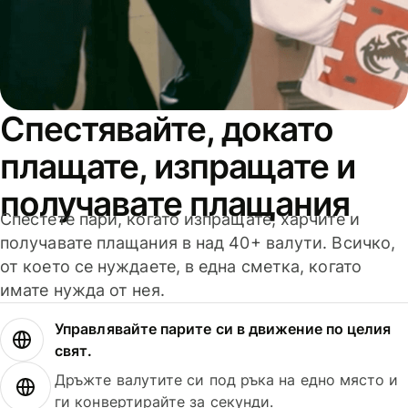
Спестявайте, докато
плащате, изпращате и
получавате плащания
Спестете пари, когато изпращате, харчите и
получавате плащания в над 40+ валути. Всичко,
от което се нуждаете, в една сметка, когато
имате нужда от нея.
Управлявайте парите си в движение по целия
свят.
Дръжте валутите си под ръка на едно място и
ги конвертирайте за секунди.