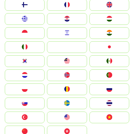
Suomi
France
United Kingdom
Greece
Hrvatska
Magyarország
Indonesia
Israel
India
Italia
JA
Japan
South Korea
Malay
Mexico
Nederland
Norge
Portugal
Polska
România
Россия
Slovensko
Ruoŧŧa
ไทย
Türkiye
United States
Vietnam
中国
中國香港特別行政區