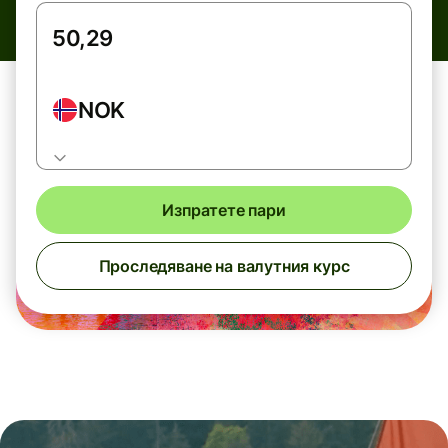
NOK
Изпратете пари
Проследяване на валутния курс