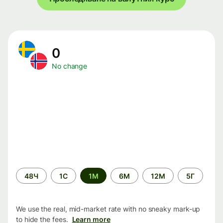
0
No change
Time
48Ч
1С
1М
6М
12М
5Г
period
We use the real, mid-market rate with no sneaky mark-up
to hide the fees.
Learn more