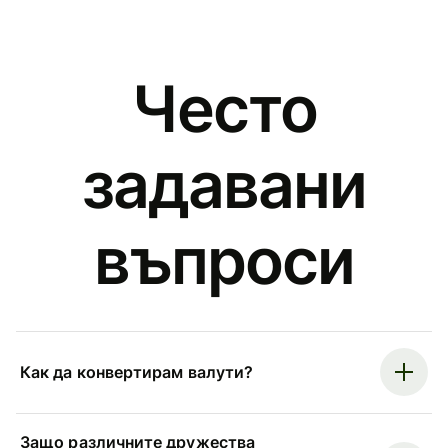
Често
задавани
въпроси
Как да конвертирам валути?
Защо различните дружества