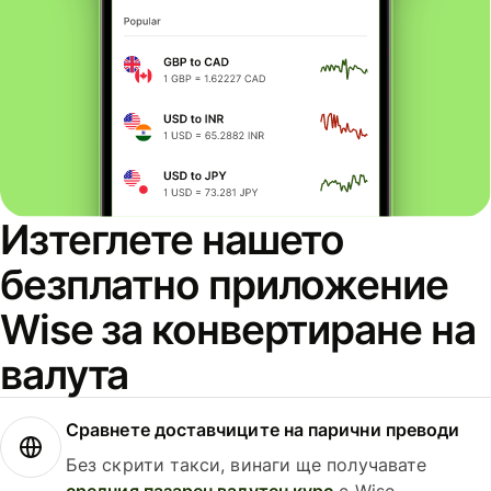
Изтеглете нашето
безплатно приложение
Wise за конвертиране на
валута
Сравнете доставчиците на парични преводи
Без скрити такси, винаги ще получавате
средния пазарен валутен курс
с Wise.