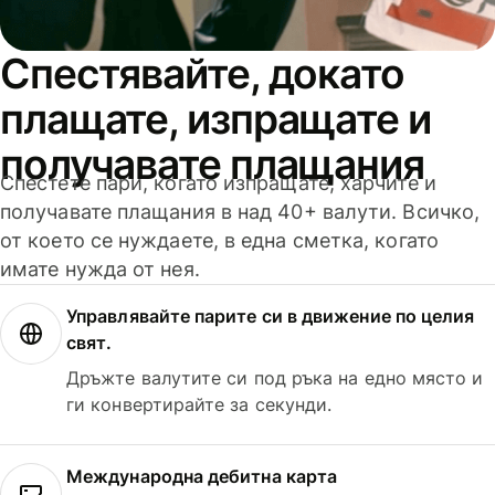
Спестявайте, докато
плащате, изпращате и
получавате плащания
Спестете пари, когато изпращате, харчите и
получавате плащания в над 40+ валути. Всичко,
от което се нуждаете, в една сметка, когато
имате нужда от нея.
Управлявайте парите си в движение по целия
свят.
Дръжте валутите си под ръка на едно място и
ги конвертирайте за секунди.
Международна дебитна карта