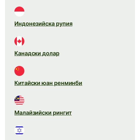
Индонезийска рупия
Канадски долар
Китайски юан ренминби
Малайзийски рингит