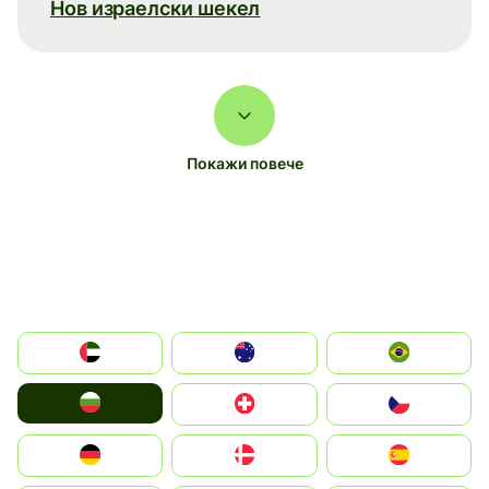
Нов израелски шекел
Покажи повече
الإمارات العربية المتحدة
Australia
Brazil
България
Switzerland
Czechia
Deutschland
Denmark
España