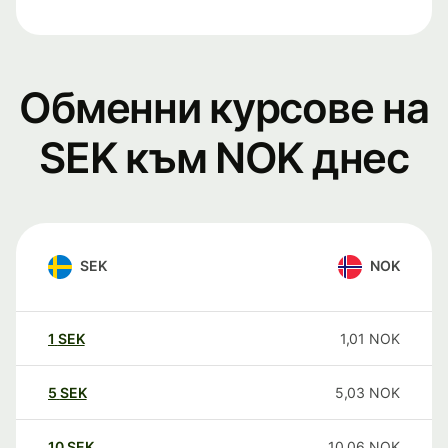
Обменни курсове на
SEK към NOK днес
SEK
NOK
1
SEK
1,01
NOK
5
SEK
5,03
NOK
10
SEK
10,06
NOK