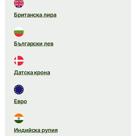
Британска лира
Български лев
Датска крона
Евро
Индийска рупия