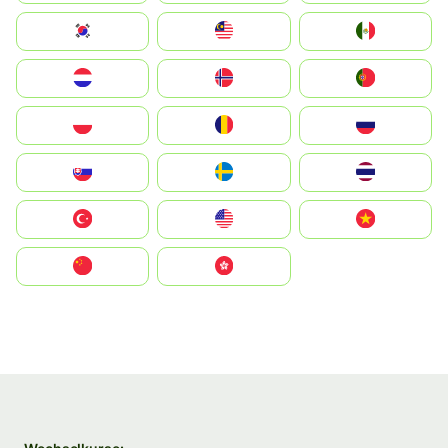
South Korea
Malay
Mexico
Nederland
Norge
Portugal
Polska
România
Россия
Slovensko
Ruoŧŧa
ไทย
Türkiye
United States
Vietnam
中国
中國香港特別行政區