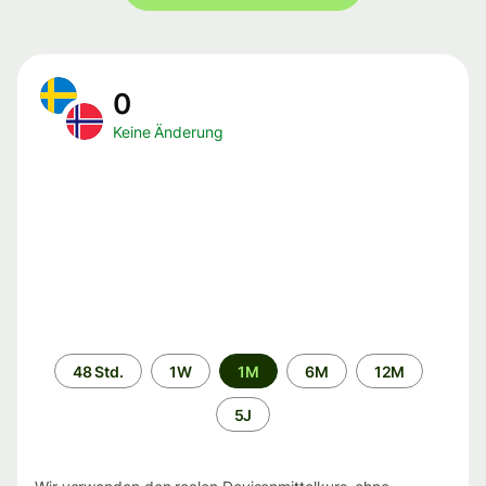
0
Keine Änderung
Zeitraum
48 Std.
1W
1M
6M
12M
5J