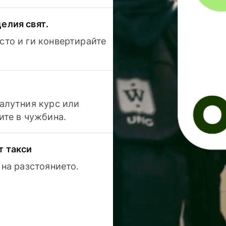
елия свят.
сто и ги конвертирайте
валутния курс или
ите в чужбина.
т такси
 на разстоянието.