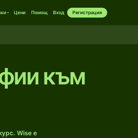
ики
Цени
Помощ
Вход
Регистрация
уфии към
урс. Wise е