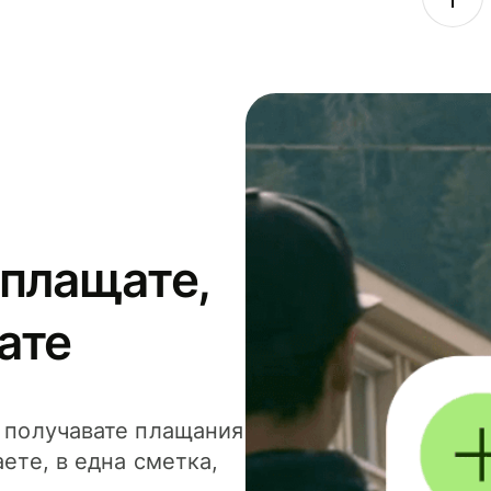
 плащате,
ате
и получавате плащания
аете, в една сметка,