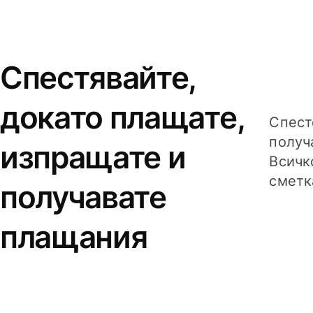
Спестявайте,
докато плащате,
Спест
получ
изпращате и
Всичк
сметк
получавате
плащания