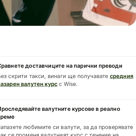
Сравнете доставчиците на парични преводи
Без скрити такси, винаги ще получавате
средния
пазарен валутен курс
с Wise.
Проследявайте валутните курсове в реално
време
Запазете любимите си валути, за да проверявате
как се променя валутният курс с течение на