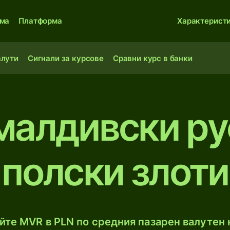
ма
Платформа
Характерист
алути
Сигнали за курсове
Сравни курс в банки
малдивски р
полски злоти
те MVR в PLN по средния пазарен валутен к