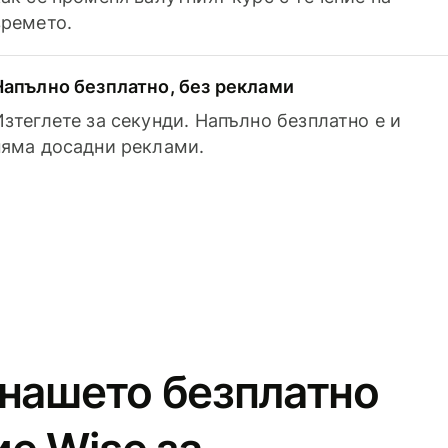
времето.
Напълно безплатно, без реклами
Изтеглете за секунди. Напълно безплатно е и
няма досадни реклами.
 нашето безплатно