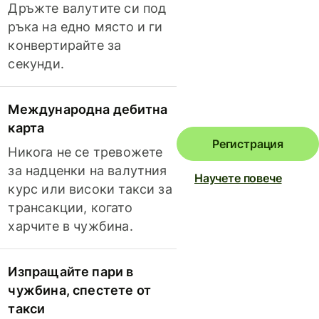
Дръжте валутите си под
ръка на едно място и ги
конвертирайте за
секунди.
Международна дебитна
карта
Регистрация
Никога не се тревожете
за надценки на валутния
Научете повече
курс или високи такси за
трансакции, когато
харчите в чужбина.
Изпращайте пари в
чужбина, спестете от
такси