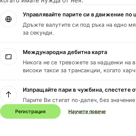
когато имате нужда от нея.
Управлявайте парите си в движение по ц
Дръжте валутите си под ръка на едно мя
за секунди.
Международна дебитна карта
Никога не се тревожете за надценки на 
високи такси за трансакции, когато харч
Изпращайте пари в чужбина, спестете о
Парите Ви стигат по-далеч, без значение
Регистрация
Научете повече