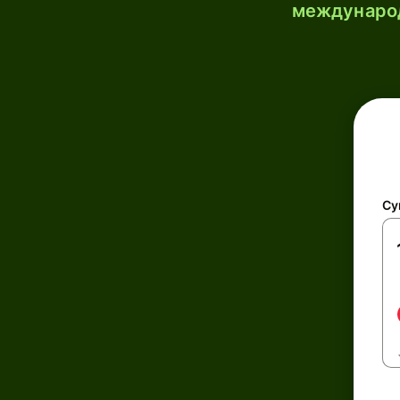
международ
Су