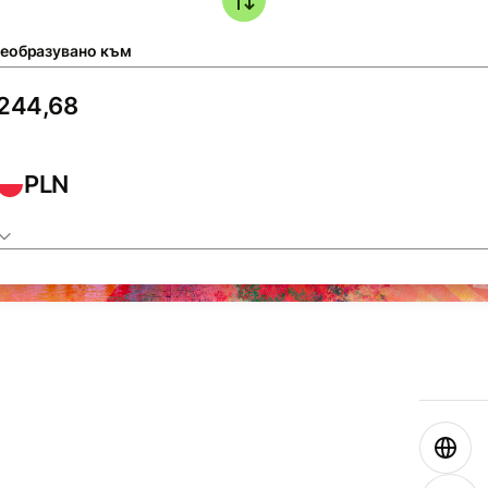
еобразувано към
PLN