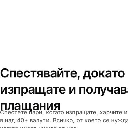
Спестявайте, докато
изпращате и получав
плащания
Спестете пари, когато изпращате, харчите 
в над 40+ валути. Всичко, от което се нужд