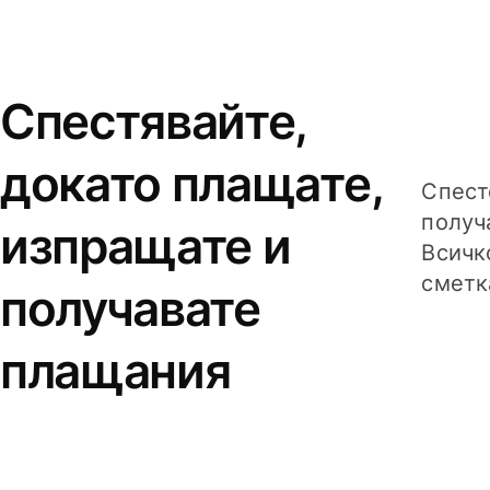
Спестявайте,
докато плащате,
Спест
получ
изпращате и
Всичк
сметк
получавате
плащания