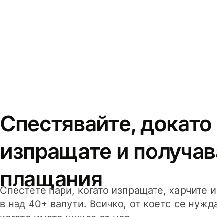
Спестявайте, докато
изпращате и получав
плащания
Спестете пари, когато изпращате, харчите 
в над 40+ валути. Всичко, от което се нужд