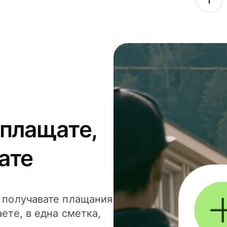
 плащате,
ате
и получавате плащания
аете, в една сметка,