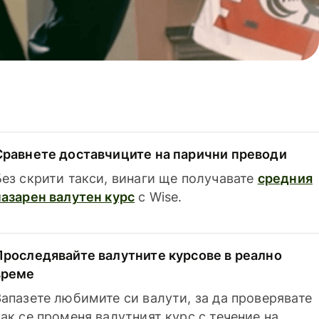
Сравнете доставчиците на парични преводи
Без скрити такси, винаги ще получавате
средния
пазарен валутен курс
с Wise.
Проследявайте валутните курсове в реално
време
Запазете любимите си валути, за да проверявате
как се променя валутният курс с течение на