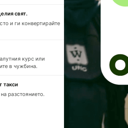
елия свят.
сто и ги конвертирайте
валутния курс или
ите в чужбина.
т такси
 на разстоянието.