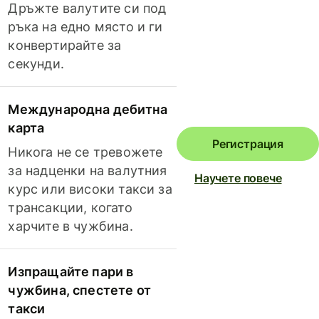
Дръжте валутите си под
ръка на едно място и ги
конвертирайте за
секунди.
Международна дебитна
карта
Регистрация
Никога не се тревожете
за надценки на валутния
Научете повече
курс или високи такси за
трансакции, когато
харчите в чужбина.
Изпращайте пари в
чужбина, спестете от
такси