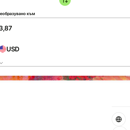
еобразувано към
USD