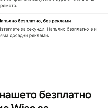
времето.
Напълно безплатно, без реклами
Изтеглете за секунди. Напълно безплатно е и
няма досадни реклами.
 нашето безплатно