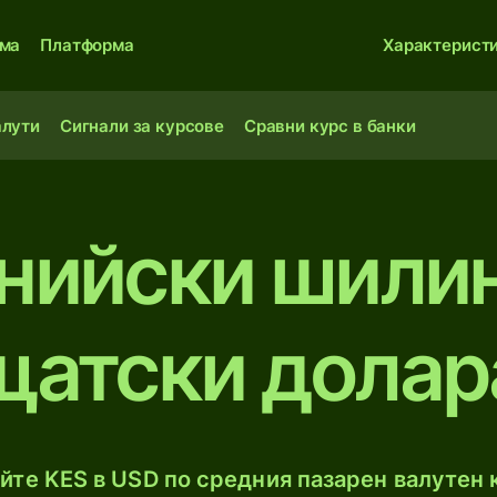
ма
Платформа
Характерист
алути
Сигнали за курсове
Сравни курс в банки
нийски шили
щатски долар
йте KES в USD по средния пазарен валутен к