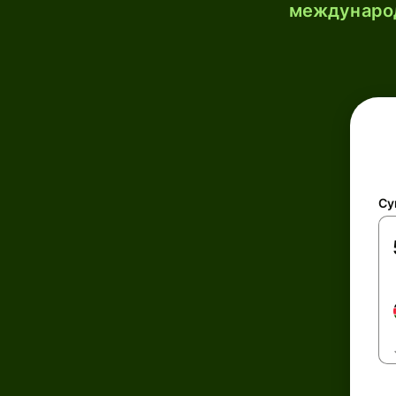
международ
Су