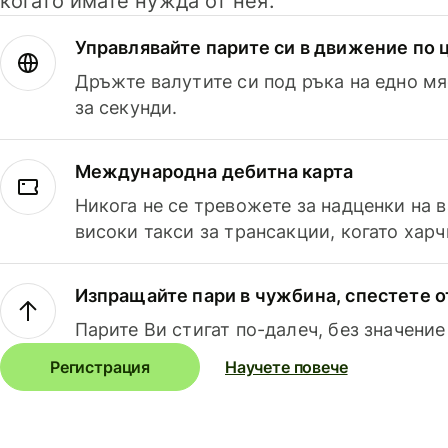
когато имате нужда от нея.
Управлявайте парите си в движение по ц
Дръжте валутите си под ръка на едно мя
за секунди.
Международна дебитна карта
Никога не се тревожете за надценки на 
високи такси за трансакции, когато харч
Изпращайте пари в чужбина, спестете о
Парите Ви стигат по-далеч, без значение
Регистрация
Научете повече