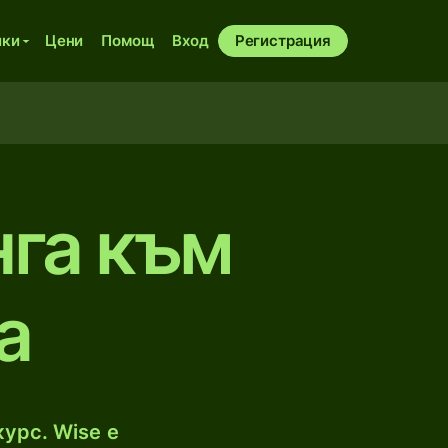
ики
Цени
Помощ
Вход
Регистрация
нга към
а
урс. Wise е