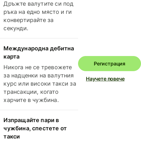
Дръжте валутите си под
ръка на едно място и ги
конвертирайте за
секунди.
Международна дебитна
карта
Регистрация
Никога не се тревожете
за надценки на валутния
Научете повече
курс или високи такси за
трансакции, когато
харчите в чужбина.
Изпращайте пари в
чужбина, спестете от
такси