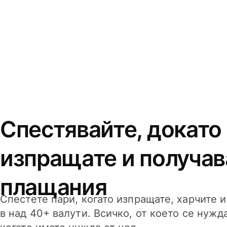
Спестявайте, докато
изпращате и получав
плащания
Спестете пари, когато изпращате, харчите 
в над 40+ валути. Всичко, от което се нужд