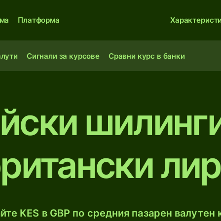
ма
Платформа
Характерист
алути
Сигнали за курсове
Сравни курс в банки
йски шилинг
ритански ли
йте KES в GBP по средния пазарен валутен к