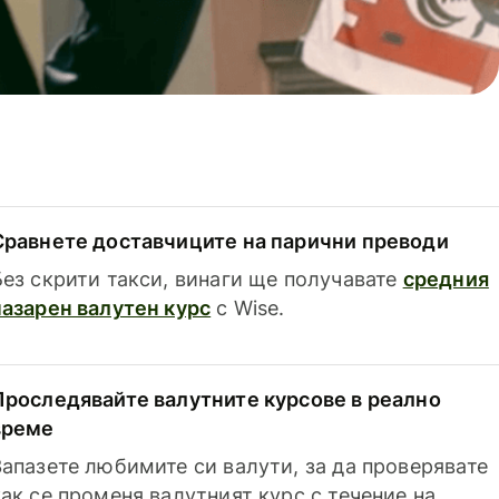
Сравнете доставчиците на парични преводи
Без скрити такси, винаги ще получавате
средния
пазарен валутен курс
с Wise.
Проследявайте валутните курсове в реално
време
Запазете любимите си валути, за да проверявате
как се променя валутният курс с течение на