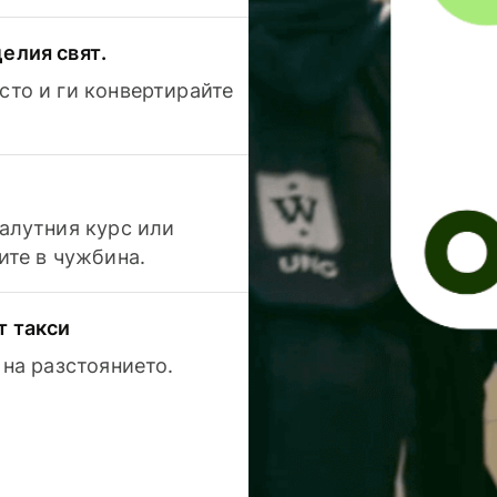
елия свят.
сто и ги конвертирайте
валутния курс или
ите в чужбина.
т такси
 на разстоянието.