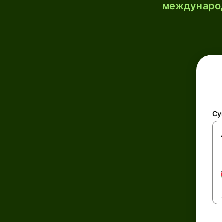
международ
Су