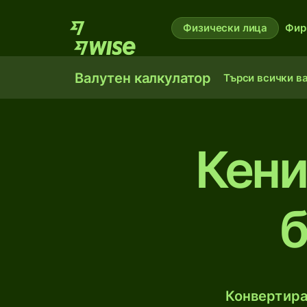
Физически лица
Фир
Валутен калкулатор
Търси всички в
Кени
б
Конвертира