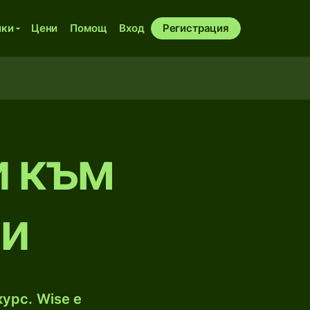
ики
Цени
Помощ
Вход
Регистрация
и към
ри
урс. Wise е