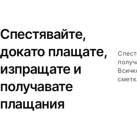
Спестявайте,
докато плащате,
Спест
получ
изпращате и
Всичк
сметк
получавате
плащания