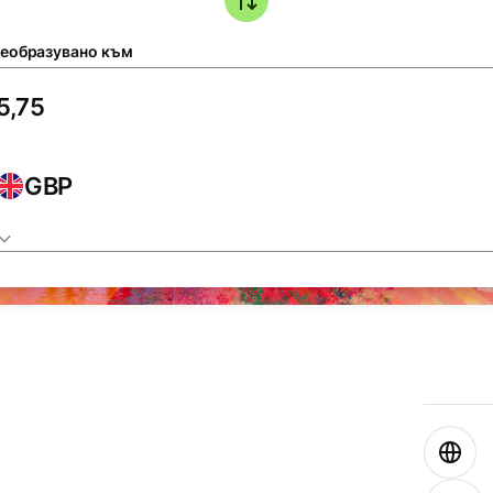
еобразувано към
GBP