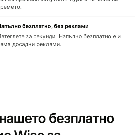
времето.
Напълно безплатно, без реклами
Изтеглете за секунди. Напълно безплатно е и
няма досадни реклами.
 нашето безплатно