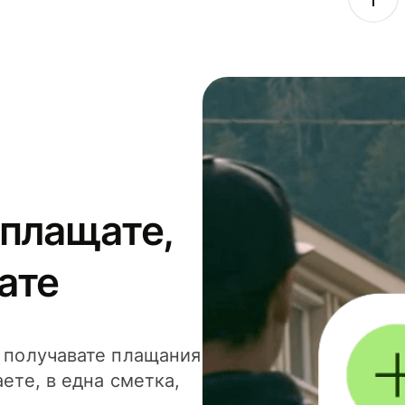
 плащате,
ате
и получавате плащания
аете, в една сметка,