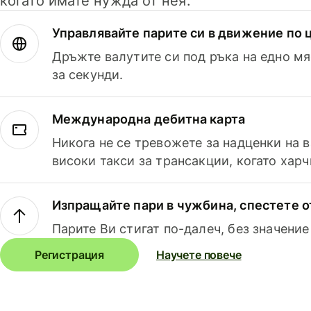
когато имате нужда от нея.
Управлявайте парите си в движение по ц
Дръжте валутите си под ръка на едно мя
за секунди.
Международна дебитна карта
Никога не се тревожете за надценки на 
високи такси за трансакции, когато харч
Изпращайте пари в чужбина, спестете о
Парите Ви стигат по-далеч, без значение
Регистрация
Научете повече