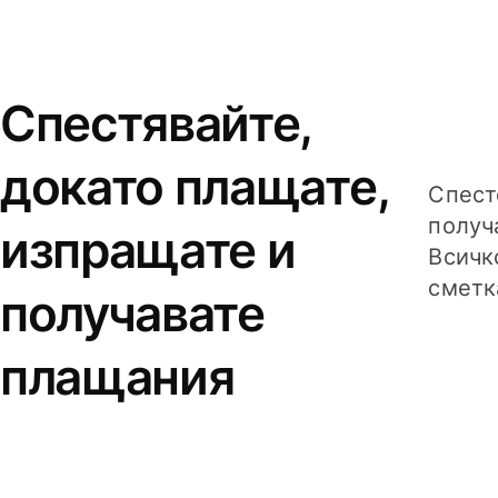
Спестявайте,
докато плащате,
Спест
получ
изпращате и
Всичк
сметк
получавате
плащания