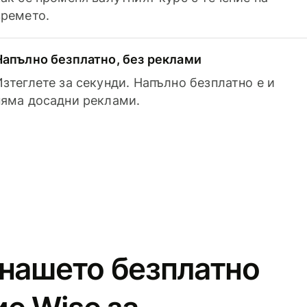
времето.
Напълно безплатно, без реклами
Изтеглете за секунди. Напълно безплатно е и
няма досадни реклами.
 нашето безплатно