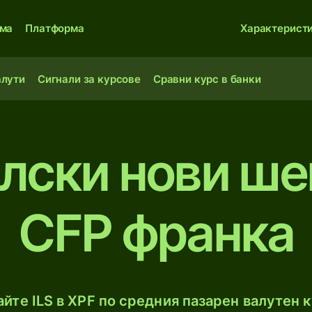
ма
Платформа
Характерист
алути
Сигнали за курсове
Сравни курс в банки
елски нови ше
CFP франка
йте ILS в XPF по средния пазарен валутен к