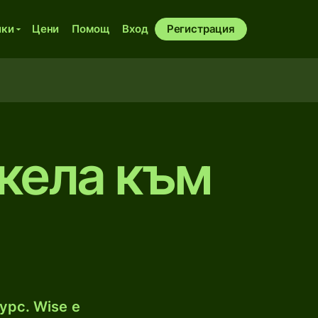
ики
Цени
Помощ
Вход
Регистрация
кела към
урс. Wise е