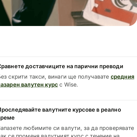
Сравнете доставчиците на парични преводи
Без скрити такси, винаги ще получавате
средния
пазарен валутен курс
с Wise.
Проследявайте валутните курсове в реално
време
Запазете любимите си валути, за да проверявате
как се променя валутният курс с течение на