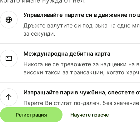
когато имате нужда от нея.
Управлявайте парите си в движение по ц
Дръжте валутите си под ръка на едно мя
за секунди.
Международна дебитна карта
Никога не се тревожете за надценки на 
високи такси за трансакции, когато харч
Изпращайте пари в чужбина, спестете о
Парите Ви стигат по-далеч, без значение
Регистрация
Научете повече