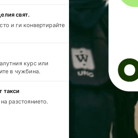
елия свят.
сто и ги конвертирайте
валутния курс или
ите в чужбина.
т такси
 на разстоянието.