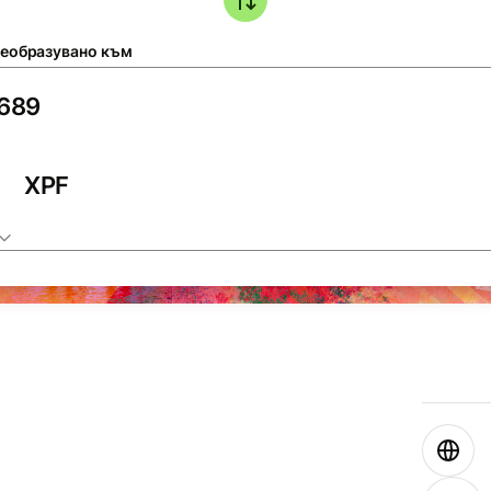
еобразувано към
XPF