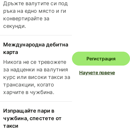
Дръжте валутите си под
ръка на едно място и ги
конвертирайте за
секунди.
Международна дебитна
карта
Регистрация
Никога не се тревожете
за надценки на валутния
Научете повече
курс или високи такси за
трансакции, когато
харчите в чужбина.
Изпращайте пари в
чужбина, спестете от
такси