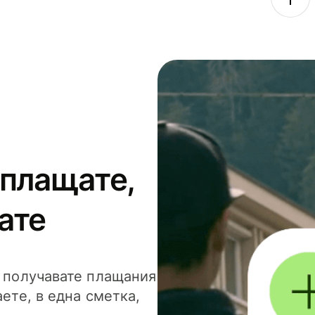
 плащате,
ате
и получавате плащания
аете, в една сметка,