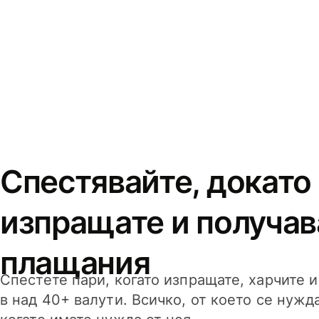
Спестявайте, докато
изпращате и получав
плащания
Спестете пари, когато изпращате, харчите 
в над 40+ валути. Всичко, от което се нужд