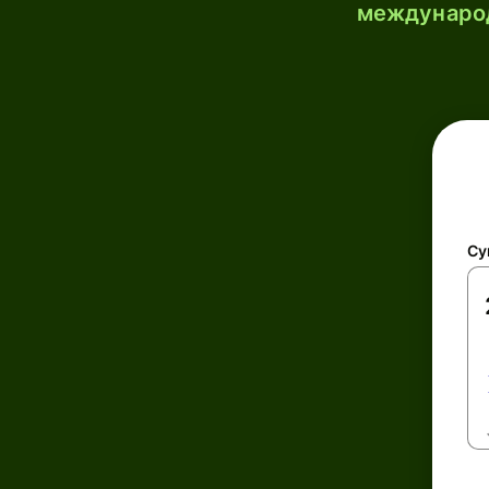
международ
Су