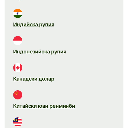
Индийска рупия
Индонезийска рупия
Канадски долар
Китайски юан ренминби