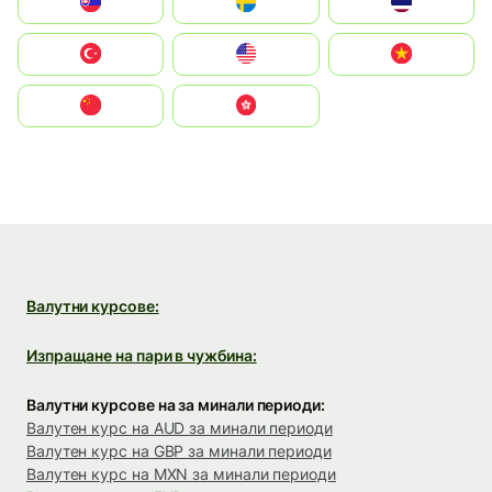
Slovensko
Ruoŧŧa
ไทย
Türkiye
United States
Vietnam
中国
中國香港特別行政區
Валутни курсове:
Изпращане на пари в чужбина:
Валутни курсове на за минали периоди:
Валутен курс на AUD за минали периоди
Валутен курс на GBP за минали периоди
Валутен курс на MXN за минали периоди