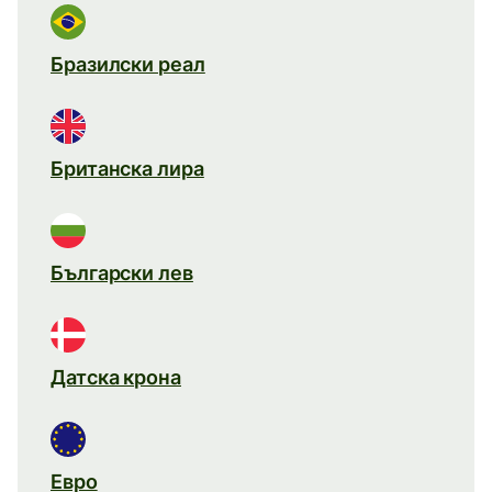
Бразилски реал
Британска лира
Български лев
Датска крона
Евро