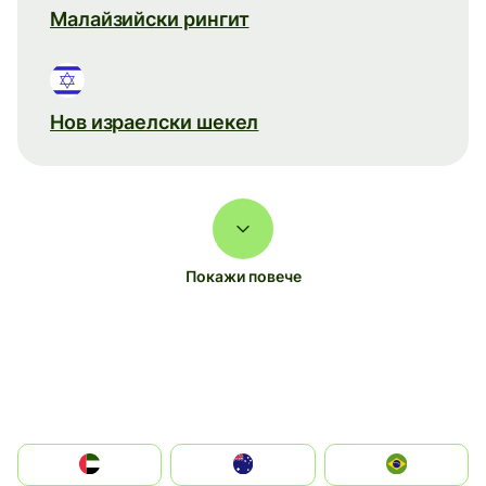
Малайзийски рингит
Нов израелски шекел
Покажи повече
الإمارات العربية المتحدة
Australia
Brazil