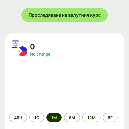
Проследяване на валутния курс
0
No change
Time
48Ч
1С
1М
6М
12М
5Г
period