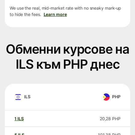
We use the real, mid-market rate with no sneaky mark-up
to hide the fees.
Learn more
Обменни курсове на
ILS към PHP днес
ILS
PHP
1
ILS
20,28
PHP
5
ILS
101,38
PHP