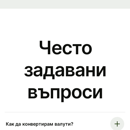
Често
задавани
въпроси
Как да конвертирам валути?