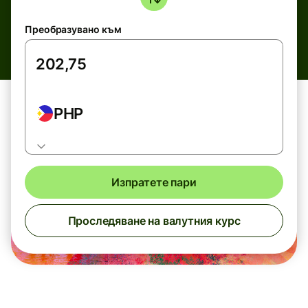
Преобразувано към
PHP
Изпратете пари
Проследяване на валутния курс