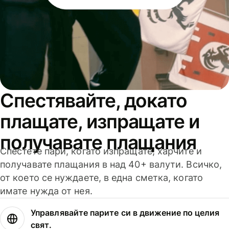
Спестявайте, докато
плащате, изпращате и
получавате плащания
Спестете пари, когато изпращате, харчите и
получавате плащания в над 40+ валути. Всичко,
от което се нуждаете, в една сметка, когато
имате нужда от нея.
Управлявайте парите си в движение по целия
свят.