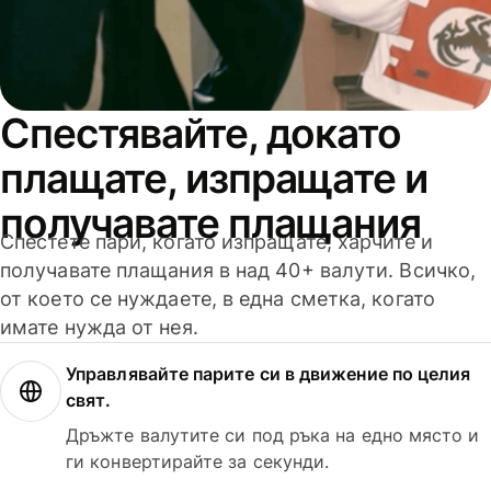
Спестявайте, докато
плащате, изпращате и
получавате плащания
Спестете пари, когато изпращате, харчите и
получавате плащания в над 40+ валути. Всичко,
от което се нуждаете, в една сметка, когато
имате нужда от нея.
Управлявайте парите си в движение по целия
свят.
Дръжте валутите си под ръка на едно място и
ги конвертирайте за секунди.