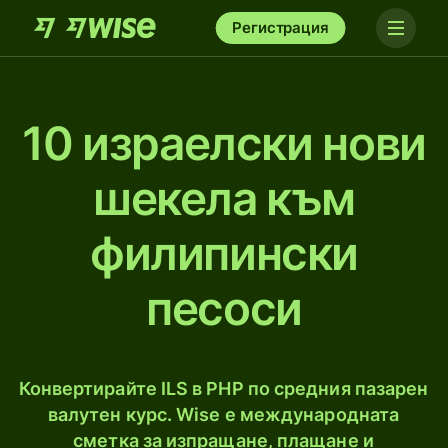
Регистрация
10 израелски нови
шекела към
филипински
песоси
Конвертирайте ILS в PHP по средния пазарен
валутен курс. Wise е международната
сметка за изпращане, плащане и